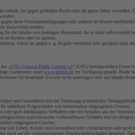
alte enthält, die gegen geltendes Recht oder die guten Sitten verstoßen. 
rwenden.
n gegen diese Nutzungsbedingungen oder anderer im Board veröffentli
in Hausverbot erteilen.
für die Inhalte von Beiträgen übernimmt, die er nicht selbst erstellt 
it zu löschen oder zu sperren.
uändern, sofern sie gegen o. g. Regeln verstoßen oder geeignet sind, 
 der „
GNU General Public License v2
“ (GPL) bereitgestellten Foren-
achige Community unter
www.phpbb.de
zur Verfügung gestellt. Beide h
oftware für bestimmte Zwecke nicht untersagen oder auf Inhalte frem
rper und Gesundheit und der Verletzung wesentlicher Vertragspflichten
ch für mittelbare Folgeschäden wie insbesondere entgangenen Gewinn.
em oder grob fahrlässigem Verhalten oder bei Schäden aus der Verletz
i Vertragsschluss typischerweise vorhersehbaren Schäden und im übrigen
besondere entgangenen Gewinn.
ng von Leben, Körper und Gesundheit oder vorsätzlichem oder grob fah
e nach auf die vertragstypischen Durchschnittsschäden begrenzt. Dies