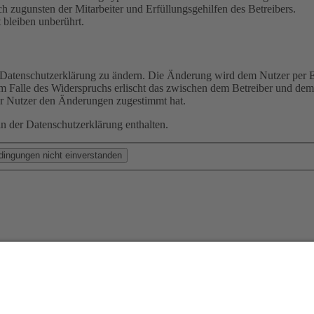
h zugunsten der Mitarbeiter und Erfüllungsgehilfen des Betreibers.
bleiben unberührt.
e Datenschutzerklärung zu ändern. Die Änderung wird dem Nutzer per E-
m Falle des Widerspruchs erlischt das zwischen dem Betreiber und dem 
er Nutzer den Änderungen zugestimmt hat.
n der Datenschutzerklärung enthalten.