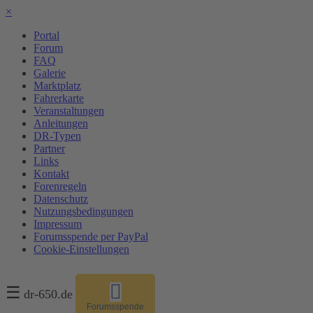
×
Portal
Forum
FAQ
Galerie
Marktplatz
Fahrerkarte
Veranstaltungen
Anleitungen
DR-Typen
Partner
Links
Kontakt
Forenregeln
Datenschutz
Nutzungsbedingungen
Impressum
Forumsspende per PayPal
Cookie-Einstellungen
☰
dr-650.de
Forumsspende