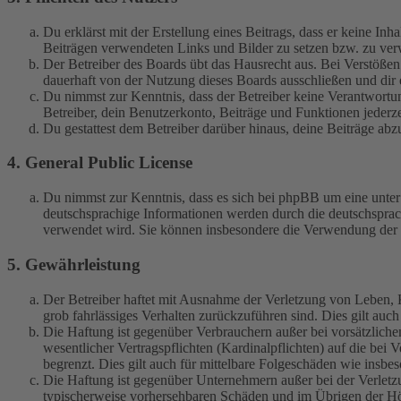
Du erklärst mit der Erstellung eines Beitrags, dass er keine Inh
Beiträgen verwendeten Links und Bilder zu setzen bzw. zu ve
Der Betreiber des Boards übt das Hausrecht aus. Bei Verstöße
dauerhaft von der Nutzung dieses Boards ausschließen und dir e
Du nimmst zur Kenntnis, dass der Betreiber keine Verantwortung 
Betreiber, dein Benutzerkonto, Beiträge und Funktionen jederze
Du gestattest dem Betreiber darüber hinaus, deine Beiträge abz
4. General Public License
Du nimmst zur Kenntnis, dass es sich bei phpBB um eine unter
deutschsprachige Informationen werden durch die deutschspr
verwendet wird. Sie können insbesondere die Verwendung der S
5. Gewährleistung
Der Betreiber haftet mit Ausnahme der Verletzung von Leben, Kö
grob fahrlässiges Verhalten zurückzuführen sind. Dies gilt au
Die Haftung ist gegenüber Verbrauchern außer bei vorsätzlich
wesentlicher Vertragspflichten (Kardinalpflichten) auf die be
begrenzt. Dies gilt auch für mittelbare Folgeschäden wie ins
Die Haftung ist gegenüber Unternehmern außer bei der Verletzu
typischerweise vorhersehbaren Schäden und im Übrigen der Höh