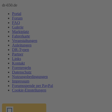
dr-650.de
Portal
Forum
FAQ
Galerie
Marktplatz
Fahrerkarte
Veranstaltungen
Anleitungen
DR-Typen
Partner
Links
Kontakt
Forenregeln
Datenschutz
Nutzungsbedingungen
Impressum
Forumsspende per PayPal
Cookie-Einstellungen