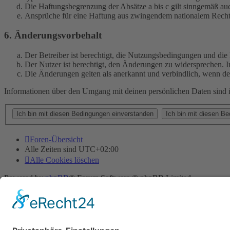
Die Haftungsbegrenzung der Absätze a bis c gilt sinngemäß auc
Ansprüche für eine Haftung aus zwingendem nationalem Recht 
6. Änderungsvorbehalt
Der Betreiber ist berechtigt, die Nutzungsbedingungen und di
Der Nutzer ist berechtigt, den Änderungen zu widersprechen. I
Die Änderungen gelten als anerkannt und verbindlich, wenn d
Informationen über den Umgang mit deinen persönlichen Daten sind i
Foren-Übersicht
Alle Zeiten sind
UTC+02:00
Alle Cookies löschen
Powered by
phpBB
® Forum Software © phpBB Limited
Deutsche Übersetzung durch
phpBB.de
Cookie-Einstellungen
| Impressum
| Kontakt