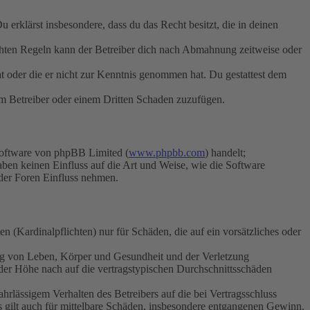
Du erklärst insbesondere, dass du das Recht besitzt, die in deinen
chten Regeln kann der Betreiber dich nach Abmahnung zeitweise oder
hat oder die er nicht zur Kenntnis genommen hat. Du gestattest dem
dem Betreiber oder einem Dritten Schaden zuzufügen.
Software von phpBB Limited (
www.phpbb.com
) handelt;
aben keinen Einfluss auf die Art und Weise, wie die Software
der Foren Einfluss nehmen.
 (Kardinalpflichten) nur für Schäden, die auf ein vorsätzliches oder
ung von Leben, Körper und Gesundheit und der Verletzung
 der Höhe nach auf die vertragstypischen Durchschnittsschäden
rlässigem Verhalten des Betreibers auf die bei Vertragsschluss
 gilt auch für mittelbare Schäden, insbesondere entgangenen Gewinn.