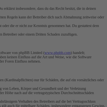
Du erklärst insbesondere, dass du das Recht besitzt, die in deinen
chten Regeln kann der Betreiber dich nach Abmahnung zeitweise oder
hat oder die er nicht zur Kenntnis genommen hat. Du gestattest dem
dem Betreiber oder einem Dritten Schaden zuzufügen.
Software von phpBB Limited (
www.phpbb.com
) handelt;
aben keinen Einfluss auf die Art und Weise, wie die Software
der Foren Einfluss nehmen.
 (Kardinalpflichten) nur für Schäden, die auf ein vorsätzliches oder
ung von Leben, Körper und Gesundheit und der Verletzung
 der Höhe nach auf die vertragstypischen Durchschnittsschäden
rlässigem Verhalten des Betreibers auf die bei Vertragsschluss
 gilt auch für mittelbare Schäden, insbesondere entgangenen Gewinn.