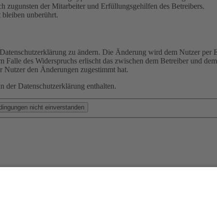
h zugunsten der Mitarbeiter und Erfüllungsgehilfen des Betreibers.
bleiben unberührt.
e Datenschutzerklärung zu ändern. Die Änderung wird dem Nutzer per E-
m Falle des Widerspruchs erlischt das zwischen dem Betreiber und dem 
er Nutzer den Änderungen zugestimmt hat.
n der Datenschutzerklärung enthalten.