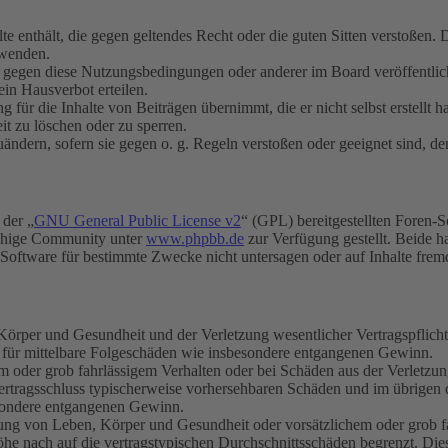
alte enthält, die gegen geltendes Recht oder die guten Sitten verstoßen. 
rwenden.
n gegen diese Nutzungsbedingungen oder anderer im Board veröffentli
in Hausverbot erteilen.
für die Inhalte von Beiträgen übernimmt, die er nicht selbst erstellt 
it zu löschen oder zu sperren.
uändern, sofern sie gegen o. g. Regeln verstoßen oder geeignet sind, 
 der „
GNU General Public License v2
“ (GPL) bereitgestellten Foren-
achige Community unter
www.phpbb.de
zur Verfügung gestellt. Beide h
oftware für bestimmte Zwecke nicht untersagen oder auf Inhalte frem
rper und Gesundheit und der Verletzung wesentlicher Vertragspflichten
ch für mittelbare Folgeschäden wie insbesondere entgangenen Gewinn.
em oder grob fahrlässigem Verhalten oder bei Schäden aus der Verletz
i Vertragsschluss typischerweise vorhersehbaren Schäden und im übrigen
besondere entgangenen Gewinn.
ng von Leben, Körper und Gesundheit oder vorsätzlichem oder grob fah
e nach auf die vertragstypischen Durchschnittsschäden begrenzt. Dies