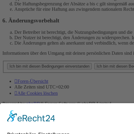
Die Haftungsbegrenzung der Absätze a bis c gilt sinngemäß auc
Ansprüche für eine Haftung aus zwingendem nationalem Recht 
6. Änderungsvorbehalt
Der Betreiber ist berechtigt, die Nutzungsbedingungen und di
Der Nutzer ist berechtigt, den Änderungen zu widersprechen. I
Die Änderungen gelten als anerkannt und verbindlich, wenn d
Informationen über den Umgang mit deinen persönlichen Daten sind i
Foren-Übersicht
Alle Zeiten sind
UTC+02:00
Alle Cookies löschen
Powered by
phpBB
® Forum Software © phpBB Limited
Deutsche Übersetzung durch
phpBB.de
Cookie-Einstellungen
| Impressum
| Kontakt