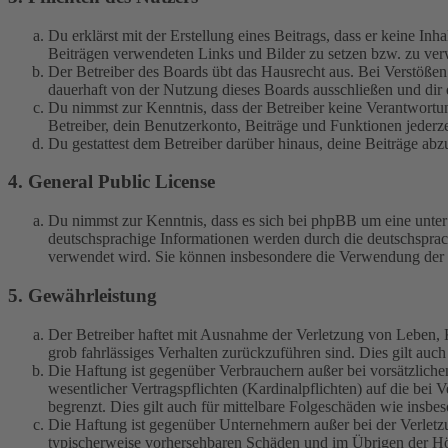
Du erklärst mit der Erstellung eines Beitrags, dass er keine Inh
Beiträgen verwendeten Links und Bilder zu setzen bzw. zu ve
Der Betreiber des Boards übt das Hausrecht aus. Bei Verstöße
dauerhaft von der Nutzung dieses Boards ausschließen und dir e
Du nimmst zur Kenntnis, dass der Betreiber keine Verantwortung 
Betreiber, dein Benutzerkonto, Beiträge und Funktionen jederze
Du gestattest dem Betreiber darüber hinaus, deine Beiträge abz
4. General Public License
Du nimmst zur Kenntnis, dass es sich bei phpBB um eine unter
deutschsprachige Informationen werden durch die deutschspr
verwendet wird. Sie können insbesondere die Verwendung der S
5. Gewährleistung
Der Betreiber haftet mit Ausnahme der Verletzung von Leben, Kö
grob fahrlässiges Verhalten zurückzuführen sind. Dies gilt au
Die Haftung ist gegenüber Verbrauchern außer bei vorsätzlich
wesentlicher Vertragspflichten (Kardinalpflichten) auf die be
begrenzt. Dies gilt auch für mittelbare Folgeschäden wie ins
Die Haftung ist gegenüber Unternehmern außer bei der Verletzu
typischerweise vorhersehbaren Schäden und im Übrigen der Höh