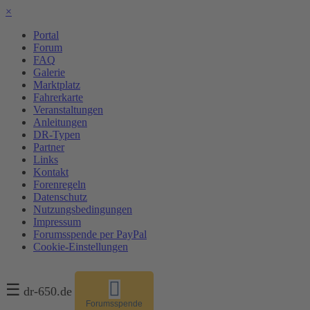
×
Portal
Forum
FAQ
Galerie
Marktplatz
Fahrerkarte
Veranstaltungen
Anleitungen
DR-Typen
Partner
Links
Kontakt
Forenregeln
Datenschutz
Nutzungsbedingungen
Impressum
Forumsspende per PayPal
Cookie-Einstellungen
☰
dr-650.de
Forumsspende