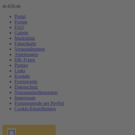
dr-650.de
Portal
Forum
FAQ
Galerie
Marktplatz
Fahrerkarte
Veranstaltungen
Anleitungen
DR-Typen
Partner
Links
Kontakt
Forenregeln
Datenschutz
Nutzungsbedingungen
Impressum
Forumsspende per PayPal
Cookie-Einstellungen