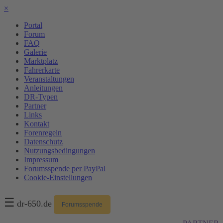
×
Portal
Forum
FAQ
Galerie
Marktplatz
Fahrerkarte
Veranstaltungen
Anleitungen
DR-Typen
Partner
Links
Kontakt
Forenregeln
Datenschutz
Nutzungsbedingungen
Impressum
Forumsspende per PayPal
Cookie-Einstellungen
☰
dr-650.de
Forumsspende