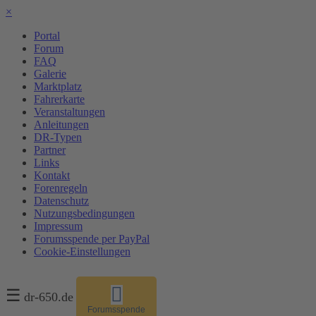
×
Portal
Forum
FAQ
Galerie
Marktplatz
Fahrerkarte
Veranstaltungen
Anleitungen
DR-Typen
Partner
Links
Kontakt
Forenregeln
Datenschutz
Nutzungsbedingungen
Impressum
Forumsspende per PayPal
Cookie-Einstellungen
☰
dr-650.de
Forumsspende