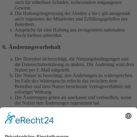
auch für mittelbare Schäden, insbesondere entgangenen
Gewinn.
Die Haftungsbegrenzung der Absätze a bis c gilt sinngemäß
auch zugunsten der Mitarbeiter und Erfüllungsgehilfen des
Betreibers.
Ansprüche für eine Haftung aus zwingendem nationalem
Recht bleiben unberührt.
6. Änderungsvorbehalt
Der Betreiber ist berechtigt, die Nutzungsbedingungen und
die Datenschutzerklärung zu ändern. Die Änderung wird dem
Nutzer per E-Mail mitgeteilt.
Der Nutzer ist berechtigt, den Änderungen zu widersprechen.
Im Falle des Widerspruchs erlischt das zwischen dem
Betreiber und dem Nutzer bestehende Vertragsverhältnis mit
sofortiger Wirkung.
Die Änderungen gelten als anerkannt und verbindlich, wenn
der Nutzer den Änderungen zugestimmt hat.
Informationen über den Umgang mit deinen persönlichen Daten
sind in der Datenschutzerklärung enthalten.