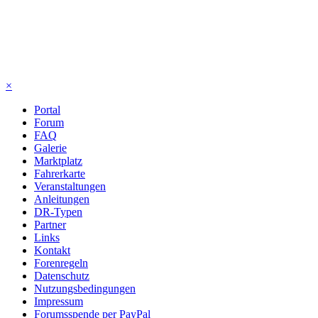
×
Portal
Forum
FAQ
Galerie
Marktplatz
Fahrerkarte
Veranstaltungen
Anleitungen
DR-Typen
Partner
Links
Kontakt
Forenregeln
Datenschutz
Nutzungsbedingungen
Impressum
Forumsspende per PayPal