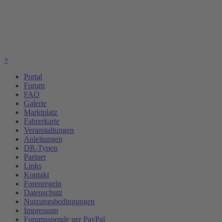
×
Portal
Forum
FAQ
Galerie
Marktplatz
Fahrerkarte
Veranstaltungen
Anleitungen
DR-Typen
Partner
Links
Kontakt
Forenregeln
Datenschutz
Nutzungsbedingungen
Impressum
Forumsspende per PayPal