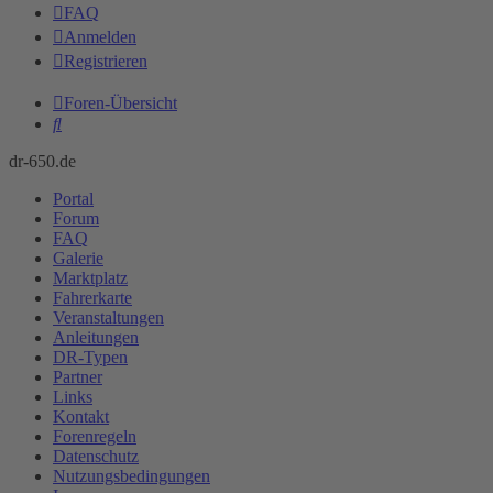
FAQ
Anmelden
Registrieren
Foren-Übersicht
Suche
dr-650.de
Portal
Forum
FAQ
Galerie
Marktplatz
Fahrerkarte
Veranstaltungen
Anleitungen
DR-Typen
Partner
Links
Kontakt
Forenregeln
Datenschutz
Nutzungsbedingungen