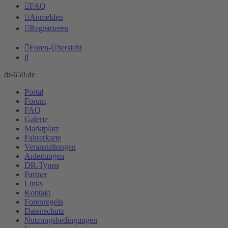
FAQ
Anmelden
Registrieren
Foren-Übersicht
Suche
dr-650.de
Portal
Forum
FAQ
Galerie
Marktplatz
Fahrerkarte
Veranstaltungen
Anleitungen
DR-Typen
Partner
Links
Kontakt
Forenregeln
Datenschutz
Nutzungsbedingungen