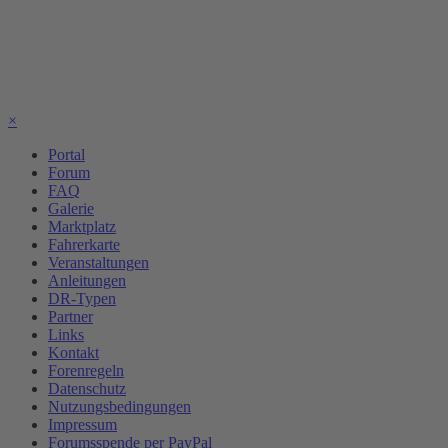
×
Portal
Forum
FAQ
Galerie
Marktplatz
Fahrerkarte
Veranstaltungen
Anleitungen
DR-Typen
Partner
Links
Kontakt
Forenregeln
Datenschutz
Nutzungsbedingungen
Impressum
Forumsspende per PayPal