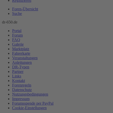
Registrieren
Foren-Übersicht
Suche
dr-650.de
Portal
Forum
FAQ
Galerie
Marktplatz
Fahrerkarte
Veranstaltungen
Anleitungen
DR-Typen
Partner
Links
Kontakt
Forenregeln
Datenschutz
Nutzungsbedingungen
Impressum
Forumsspende per PayPal
Cookie-Einstellungen