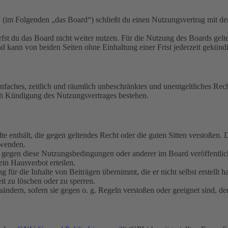
m Folgenden „das Board“) schließt du einen Nutzungsvertrag mit dem 
fst du das Board nicht weiter nutzen. Für die Nutzung des Boards gelten
 kann von beiden Seiten ohne Einhaltung einer Frist jederzeit gekünd
 einfaches, zeitlich und räumlich unbeschränktes und unentgeltliches R
ch Kündigung des Nutzungsvertrages bestehen.
alte enthält, die gegen geltendes Recht oder die guten Sitten verstoßen. 
rwenden.
n gegen diese Nutzungsbedingungen oder anderer im Board veröffentli
in Hausverbot erteilen.
für die Inhalte von Beiträgen übernimmt, die er nicht selbst erstellt 
it zu löschen oder zu sperren.
uändern, sofern sie gegen o. g. Regeln verstoßen oder geeignet sind, 