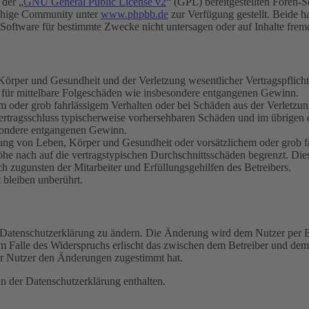
 der „
GNU General Public License v2
“ (GPL) bereitgestellten Foren-
achige Community unter
www.phpbb.de
zur Verfügung gestellt. Beide h
oftware für bestimmte Zwecke nicht untersagen oder auf Inhalte frem
rper und Gesundheit und der Verletzung wesentlicher Vertragspflichten
ch für mittelbare Folgeschäden wie insbesondere entgangenen Gewinn.
em oder grob fahrlässigem Verhalten oder bei Schäden aus der Verletz
i Vertragsschluss typischerweise vorhersehbaren Schäden und im übrigen
besondere entgangenen Gewinn.
ng von Leben, Körper und Gesundheit oder vorsätzlichem oder grob fah
e nach auf die vertragstypischen Durchschnittsschäden begrenzt. Dies
h zugunsten der Mitarbeiter und Erfüllungsgehilfen des Betreibers.
bleiben unberührt.
e Datenschutzerklärung zu ändern. Die Änderung wird dem Nutzer per E-
m Falle des Widerspruchs erlischt das zwischen dem Betreiber und dem 
er Nutzer den Änderungen zugestimmt hat.
n der Datenschutzerklärung enthalten.