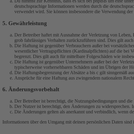
Du nimmst zur Kenntnis, dass es sich bei phpBB um eine unter
deutschsprachige Informationen werden durch die deutschspr
verwendet wird. Sie können insbesondere die Verwendung der S
5. Gewährleistung
Der Betreiber haftet mit Ausnahme der Verletzung von Leben, Kö
grob fahrlässiges Verhalten zurückzuführen sind. Dies gilt au
Die Haftung ist gegenüber Verbrauchern außer bei vorsätzlich
wesentlicher Vertragspflichten (Kardinalpflichten) auf die be
begrenzt. Dies gilt auch für mittelbare Folgeschäden wie ins
Die Haftung ist gegenüber Unternehmern außer bei der Verletzu
typischerweise vorhersehbaren Schäden und im Übrigen der Höh
Die Haftungsbegrenzung der Absätze a bis c gilt sinngemäß auc
Ansprüche für eine Haftung aus zwingendem nationalem Recht 
6. Änderungsvorbehalt
Der Betreiber ist berechtigt, die Nutzungsbedingungen und di
Der Nutzer ist berechtigt, den Änderungen zu widersprechen. I
Die Änderungen gelten als anerkannt und verbindlich, wenn d
Informationen über den Umgang mit deinen persönlichen Daten sind i