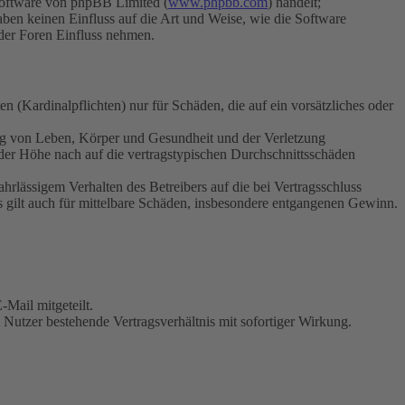
Software von phpBB Limited (
www.phpbb.com
) handelt;
aben keinen Einfluss auf die Art und Weise, wie die Software
der Foren Einfluss nehmen.
 (Kardinalpflichten) nur für Schäden, die auf ein vorsätzliches oder
ung von Leben, Körper und Gesundheit und der Verletzung
 der Höhe nach auf die vertragstypischen Durchschnittsschäden
rlässigem Verhalten des Betreibers auf die bei Vertragsschluss
 gilt auch für mittelbare Schäden, insbesondere entgangenen Gewinn.
Mail mitgeteilt.
Nutzer bestehende Vertragsverhältnis mit sofortiger Wirkung.