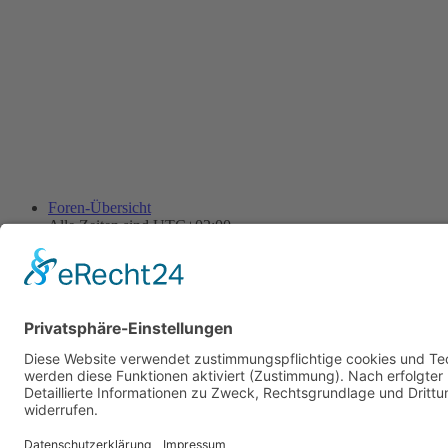
Foren-Übersicht
Alle Zeiten sind
UTC+02:00
Alle Cookies löschen
Powered by
phpBB
® Forum Software © phpBB Limited
Deutsche Übersetzung durch
phpBB.de
Cookie-Einstellungen
| Impressum
| Kontakt
Datenschutz
|
Nutzungsbedingungen
Time: 0.025s
| Peak Memory Usage: 10.09 MiB | GZIP: Off