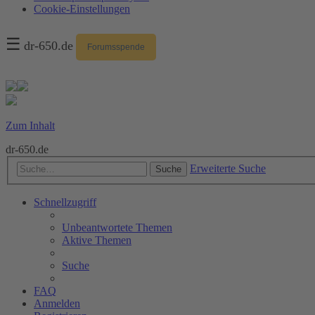
Cookie-Einstellungen
☰
dr-650.de
Forumsspende
Zum Inhalt
dr-650.de
Erweiterte Suche
Suche
Schnellzugriff
Unbeantwortete Themen
Aktive Themen
Suche
FAQ
Anmelden