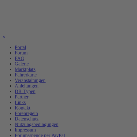
×
Portal
Forum
FAQ
Galerie
Marktplatz
Fahrerkarte
Veranstaltungen
Anleitungen
DR-Typen
Partner
Links
Kontakt
Forenregeln
Datenschutz
Nutzungsbedingungen
Impressum
Forumsspende per PayPal