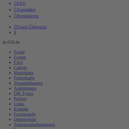
FAQ
Anmelden
Registrieren
Foren-Übersicht
Suche
dr-650.de
Portal
Forum
FAQ
Galerie
Marktplatz
Fahrerkarte
Veranstaltungen
Anleitungen
DR-Typen
Partner
Links
Kontakt
Forenregeln
Datenschutz
Nutzungsbedingungen