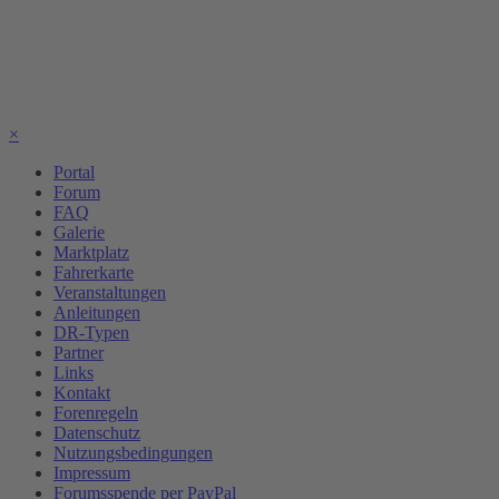
×
Portal
Forum
FAQ
Galerie
Marktplatz
Fahrerkarte
Veranstaltungen
Anleitungen
DR-Typen
Partner
Links
Kontakt
Forenregeln
Datenschutz
Nutzungsbedingungen
Impressum
Forumsspende per PayPal