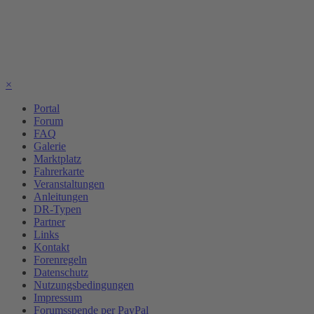
×
Portal
Forum
FAQ
Galerie
Marktplatz
Fahrerkarte
Veranstaltungen
Anleitungen
DR-Typen
Partner
Links
Kontakt
Forenregeln
Datenschutz
Nutzungsbedingungen
Impressum
Forumsspende per PayPal