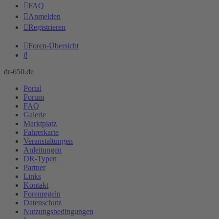
FAQ
Anmelden
Registrieren
Foren-Übersicht
Suche
dr-650.de
Portal
Forum
FAQ
Galerie
Marktplatz
Fahrerkarte
Veranstaltungen
Anleitungen
DR-Typen
Partner
Links
Kontakt
Forenregeln
Datenschutz
Nutzungsbedingungen