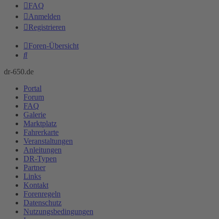
FAQ
Anmelden
Registrieren
Foren-Übersicht
Suche
dr-650.de
Portal
Forum
FAQ
Galerie
Marktplatz
Fahrerkarte
Veranstaltungen
Anleitungen
DR-Typen
Partner
Links
Kontakt
Forenregeln
Datenschutz
Nutzungsbedingungen