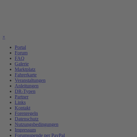
×
Portal
Forum
FAQ
Galerie
Marktplatz
Fahrerkarte
Veranstaltungen
Anleitungen
DR-Typen
Partner
Links
Kontakt
Forenregeln
Datenschutz
Nutzungsbedingungen
Impressum
Forumsspende per PayPal