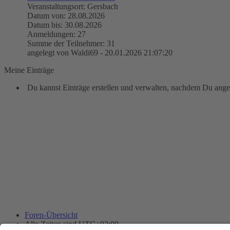
Veranstaltungsort: Gersbach
Datum von: 28.08.2026
Datum bis: 30.08.2026
Anmeldungen: 27
Summe der Teilnehmer: 31
angelegt von Waldi69 - 20.01.2026 21:07:20
Meine Einträge
Du kannst Einträge erstellen und verwalten, nachdem Du angem
Foren-Übersicht
Alle Zeiten sind
UTC+02:00