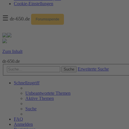
Cookie-Einstellungen
☰
dr-650.de
Forumsspende
Zum Inhalt
dr-650.de
Erweiterte Suche
Suche
Schnellzugriff
Unbeantwortete Themen
Aktive Themen
Suche
FAQ
Anmelden