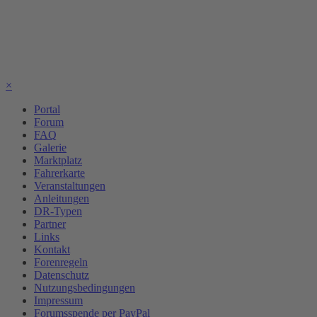
×
Portal
Forum
FAQ
Galerie
Marktplatz
Fahrerkarte
Veranstaltungen
Anleitungen
DR-Typen
Partner
Links
Kontakt
Forenregeln
Datenschutz
Nutzungsbedingungen
Impressum
Forumsspende per PayPal