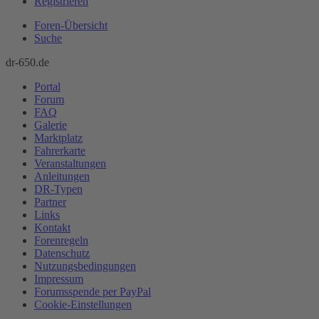
Registrieren
Foren-Übersicht
Suche
dr-650.de
Portal
Forum
FAQ
Galerie
Marktplatz
Fahrerkarte
Veranstaltungen
Anleitungen
DR-Typen
Partner
Links
Kontakt
Forenregeln
Datenschutz
Nutzungsbedingungen
Impressum
Forumsspende per PayPal
Cookie-Einstellungen