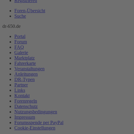
Registrieren
Foren-Übersicht
Suche
dr-650.de
Portal
Forum
FAQ
Galerie
Marktplatz
Fahrerkarte
Veranstaltungen
Anleitungen
DR-Typen
Partner
Links
Kontakt
Forenregeln
Datenschutz
Nutzungsbedingungen
Impressum
Forumsspende per PayPal
Cookie-Einstellungen