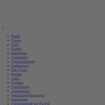
×
Portal
Forum
FAQ
Galerie
Marktplatz
Fahrerkarte
Veranstaltungen
Anleitungen
DR-Typen
Partner
Links
Kontakt
Forenregeln
Datenschutz
Nutzungsbedingungen
Impressum
Forumsspende per PayPal