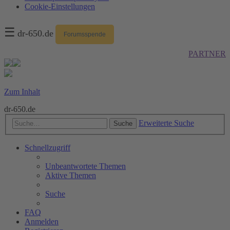
Cookie-Einstellungen
☰
dr-650.de
Forumsspende
PARTNER
Zum Inhalt
dr-650.de
Erweiterte Suche
Suche
Schnellzugriff
Unbeantwortete Themen
Aktive Themen
Suche
FAQ
Anmelden