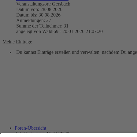
Veranstaltungsort: Gersbach
Datum von: 28.08.2026
Datum bis: 30.08.2026
Anmeldungen: 27
Summe der Teilnehmer: 31
angelegt von Waldi69 - 20.01.2026 21:07:20
Meine Einträge
Du kannst Einträge erstellen und verwalten, nachdem Du angem
Foren-Übersicht
Alle Zeiten sind
UTC+02:00