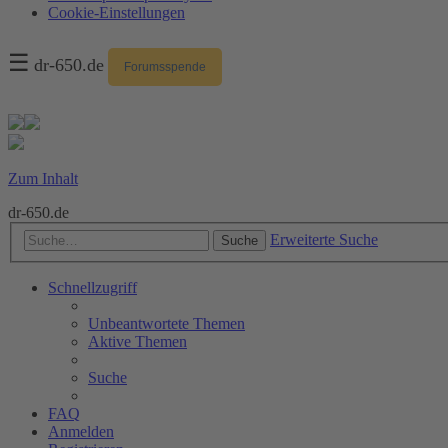
Cookie-Einstellungen
☰
dr-650.de
Forumsspende
Zum Inhalt
dr-650.de
Erweiterte Suche
Suche
Schnellzugriff
Unbeantwortete Themen
Aktive Themen
Suche
FAQ
Anmelden