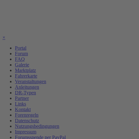
×
Portal
Forum
FAQ
Galerie
Marktplatz
Fahrerkarte
Veranstaltungen
Anleitungen
DR-Typen
Partner
Links
Kontakt
Forenregeln
Datenschutz
Nutzungsbedingungen
Impressum
Forumsspende per PayPal