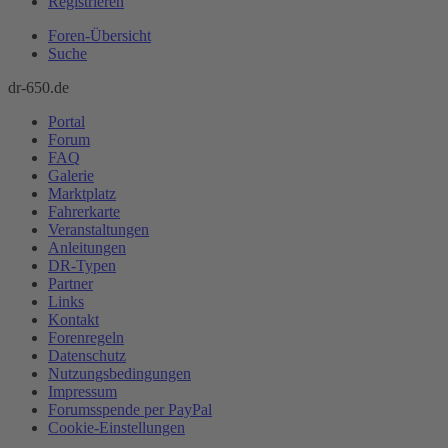
Registrieren
Foren-Übersicht
Suche
dr-650.de
Portal
Forum
FAQ
Galerie
Marktplatz
Fahrerkarte
Veranstaltungen
Anleitungen
DR-Typen
Partner
Links
Kontakt
Forenregeln
Datenschutz
Nutzungsbedingungen
Impressum
Forumsspende per PayPal
Cookie-Einstellungen