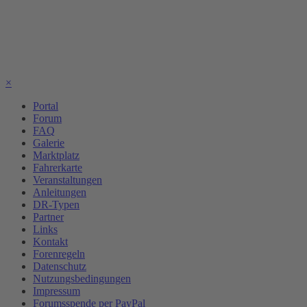
×
Portal
Forum
FAQ
Galerie
Marktplatz
Fahrerkarte
Veranstaltungen
Anleitungen
DR-Typen
Partner
Links
Kontakt
Forenregeln
Datenschutz
Nutzungsbedingungen
Impressum
Forumsspende per PayPal