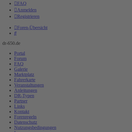
FAQ
Anmelden
Registrieren
Foren-Übersicht
Suche
dr-650.de
Portal
Forum
FAQ
Galerie
Marktplatz
Fahrerkarte
Veranstaltungen
Anleitungen
DR-Typen
Partner
Links
Kontakt
Forenregeln
Datenschutz
Nutzungsbedingungen