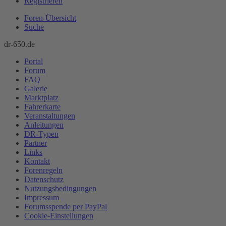
Registrieren
Foren-Übersicht
Suche
dr-650.de
Portal
Forum
FAQ
Galerie
Marktplatz
Fahrerkarte
Veranstaltungen
Anleitungen
DR-Typen
Partner
Links
Kontakt
Forenregeln
Datenschutz
Nutzungsbedingungen
Impressum
Forumsspende per PayPal
Cookie-Einstellungen