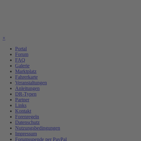
×
Portal
Forum
FAQ
Galerie
Marktplatz
Fahrerkarte
Veranstaltungen
Anleitungen
DR-Typen
Partner
Links
Kontakt
Forenregeln
Datenschutz
Nutzungsbedingungen
Impressum
Forumsspende per PayPal