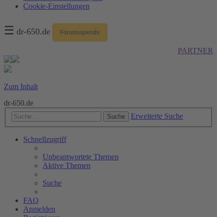
Cookie-Einstellungen
☰
dr-650.de
Forumsspende
PARTNER
Zum Inhalt
dr-650.de
Erweiterte Suche
Suche
Schnellzugriff
Unbeantwortete Themen
Aktive Themen
Suche
FAQ
Anmelden