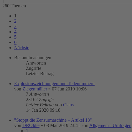
260 Themen
1
2
3
4
5
6
Nächste
Bekanntmachungen
Antworten
Zugriffe
Letzter Beitrag
Explosionszeichnungen und Teilenummern
von
Ziegenmüller
»
07 Jun 2019 10:06
7
Antworten
23162
Zugriffe
Letzter Beitrag
von
Claus
14 Jan 2020 09:18
"Stoppt die Zensurmaschine – Artikel 13"
von
DROldie
»
03 Mär 2019 23:41
» in
Allgemein - Umfragen
1