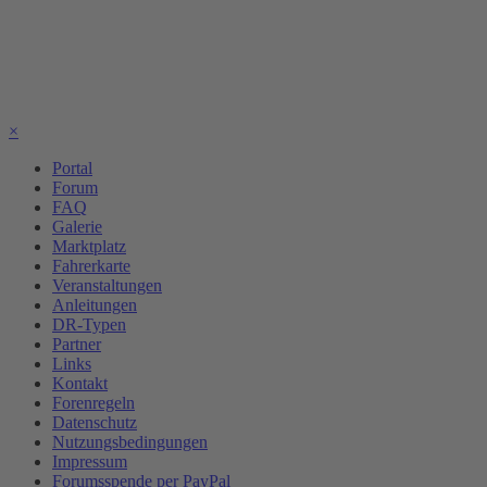
×
Portal
Forum
FAQ
Galerie
Marktplatz
Fahrerkarte
Veranstaltungen
Anleitungen
DR-Typen
Partner
Links
Kontakt
Forenregeln
Datenschutz
Nutzungsbedingungen
Impressum
Forumsspende per PayPal