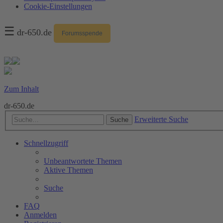
Cookie-Einstellungen
☰
dr-650.de
Forumsspende
Zum Inhalt
dr-650.de
Erweiterte Suche
Suche
Schnellzugriff
Unbeantwortete Themen
Aktive Themen
Suche
FAQ
Anmelden