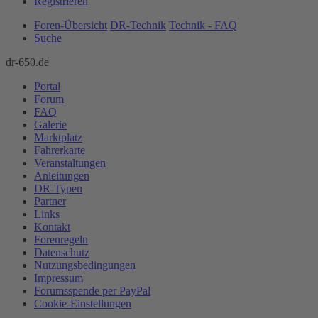
Registrieren
Foren-Übersicht
DR-Technik
Technik - FAQ
Suche
dr-650.de
Portal
Forum
FAQ
Galerie
Marktplatz
Fahrerkarte
Veranstaltungen
Anleitungen
DR-Typen
Partner
Links
Kontakt
Forenregeln
Datenschutz
Nutzungsbedingungen
Impressum
Forumsspende per PayPal
Cookie-Einstellungen