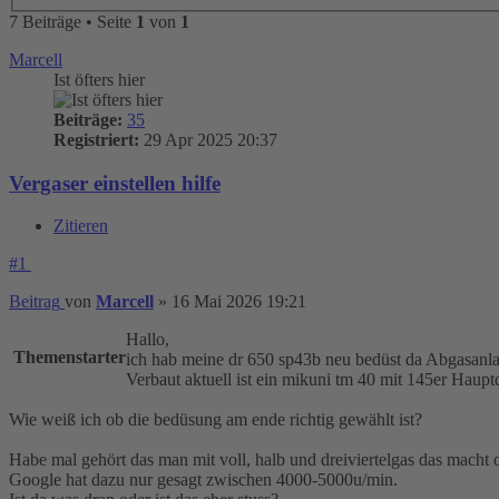
7 Beiträge • Seite
1
von
1
Marcell
Ist öfters hier
Beiträge:
35
Registriert:
29 Apr 2025 20:37
Vergaser einstellen hilfe
Zitieren
#1
Beitrag
von
Marcell
»
16 Mai 2026 19:21
Hallo,
Themenstarter
ich hab meine dr 650 sp43b neu bedüst da Abgasan
Verbaut aktuell ist ein mikuni tm 40 mit 145er Haupt
Wie weiß ich ob die bedüsung am ende richtig gewählt ist?
Habe mal gehört das man mit voll, halb und dreiviertelgas das macht 
Google hat dazu nur gesagt zwischen 4000-5000u/min.