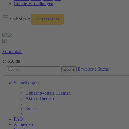
Cookie-Einstellungen
☰
dr-650.de
Forumsspende
Zum Inhalt
dr-650.de
Erweiterte Suche
Suche
Schnellzugriff
Unbeantwortete Themen
Aktive Themen
Suche
FAQ
Anmelden