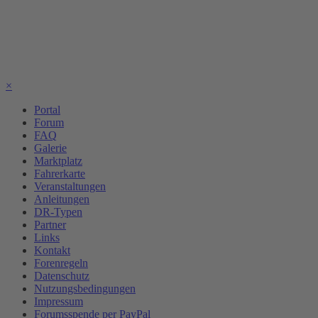
×
Portal
Forum
FAQ
Galerie
Marktplatz
Fahrerkarte
Veranstaltungen
Anleitungen
DR-Typen
Partner
Links
Kontakt
Forenregeln
Datenschutz
Nutzungsbedingungen
Impressum
Forumsspende per PayPal