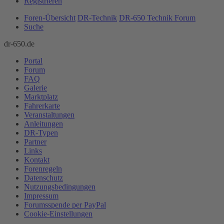
Registrieren
Foren-Übersicht
DR-Technik
DR-650 Technik Forum
Suche
dr-650.de
Portal
Forum
FAQ
Galerie
Marktplatz
Fahrerkarte
Veranstaltungen
Anleitungen
DR-Typen
Partner
Links
Kontakt
Forenregeln
Datenschutz
Nutzungsbedingungen
Impressum
Forumsspende per PayPal
Cookie-Einstellungen