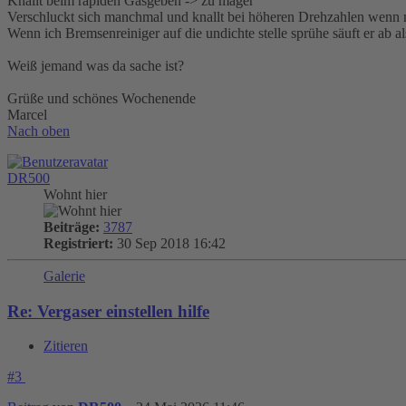
Knallt beim rapiden Gasgeben -> zu mager
Verschluckt sich manchmal und knallt bei höheren Drehzahlen wenn m
Wenn ich Bremsenreiniger auf die undichte stelle sprühe säuft er ab al
Weiß jemand was da sache ist?
Grüße und schönes Wochenende
Marcel
Nach oben
DR500
Wohnt hier
Beiträge:
3787
Registriert:
30 Sep 2018 16:42
Galerie
Re: Vergaser einstellen hilfe
Zitieren
#3