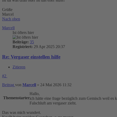
Ist da was dran oder ist das eher stuss?
Grüße
Marcel
Nach oben
Marcell
Ist öfters hier
Beiträge:
35
Registriert:
29 Apr 2025 20:37
Re: Vergaser einstellen hilfe
Zitieren
#2
Beitrag
von
Marcell
»
24 Mai 2026 11:32
Hallo,
Themenstarter
ich hätte eine frage bezüglich zum Gemisch weil es k
Falschluft am vergaser zieht.
Das was mich wundert.