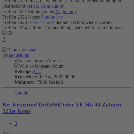
Treffen 2020 Pfalz, da waren wir in Urlaub, Ferienwohnung in
Ostfriesland
bei der Krimiautorin
Treffen 2021 Süplingen bei
Magdeburg
Treffen 2022 Neuss
Sandhofsee
Treffen 2023
Bleiwäsche
leider auch schon wieder vorbei.
Treffen 2024, auffem Truppenübungsplatz bei Forst, schön wars
Nach
oben
FrankausKöln
Wird so langsam Admin
Beiträge:
621
Registriert:
01 Aug 2002 00:00
Wohnort:
47809 Krefeld
Galerie
Re: Kettenrad Dr650SE/oder XF Mit 44 Zähnen
525er Kette
Zitieren
#10