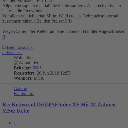
Bei der Normalen Se 15-43
Allgemein sag ich mal daß die Se ein sanfteres Ansprechverhalten
hat wie die Freewinds.
Vor allem will ich keine SE im Wald etc. als Gebrauchsmotorrad
zusammenreißen.( Bei den Preisen!!!!)
Wegen 525er 44er Kettenrad habe Ich einen Händler Angeschrieben
Nach
oben
deFlachser
Wohnt hier
Beiträge:
6085
Registriert:
26 Jun 2018 12:55
Wohnort:
MTK
Galerie
Fahrerkarte
Re: Kettenrad Dr650SE/oder XF Mit 44 Zähnen
525er Kette
Zitieren