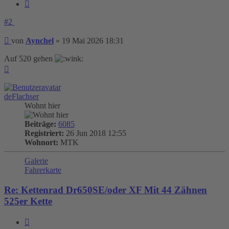
Zitieren
#2
Beitrag
von
Aynchel
»
19 Mai 2026 18:31
Auf 520 gehen
Nach
oben
deFlachser
Wohnt hier
Beiträge:
6085
Registriert:
26 Jun 2018 12:55
Wohnort:
MTK
Galerie
Fahrerkarte
Re: Kettenrad Dr650SE/oder XF Mit 44 Zähnen
525er Kette
Zitieren