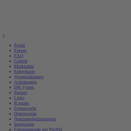
×
Portal
Forum
FAQ
Galerie
Marktplatz
Fahrerkarte
Veranstaltungen
Anleitungen
DR-Typen
Partner
Links
Kontakt
Forenregeln
Datenschutz
Nutzungsbedingungen
Impressum
Forumsspende per PayPal