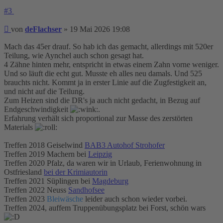
#3
Beitrag
von
deFlachser
»
19 Mai 2026 19:08
Mach das 45er drauf. So hab ich das gemacht, allerdings mit 520er
Teilung, wie Aynchel auch schon gesagt hat.
4 Zähne hinten mehr, entspricht in etwas einem Zahn vorne weniger.
Und so läuft die echt gut. Musste eh alles neu damals. Und 525
brauchts nicht. Kommt ja in erster Linie auf die Zugfestigkeit an,
und nicht auf die Teilung.
Zum Heizen sind die DR's ja auch nicht gedacht, in Bezug auf
Endgeschwindigkeit
.
Erfahrung verhält sich proportional zur Masse des zerstörten
Materials
Treffen 2018 Geiselwind
BAB3 Autohof Strohofer
Treffen 2019 Machern bei
Leipzig
Treffen 2020 Pfalz, da waren wir in Urlaub, Ferienwohnung in
Ostfriesland
bei der Krimiautorin
Treffen 2021 Süplingen bei
Magdeburg
Treffen 2022 Neuss
Sandhofsee
Treffen 2023
Bleiwäsche
leider auch schon wieder vorbei.
Treffen 2024, auffem Truppenübungsplatz bei Forst, schön wars