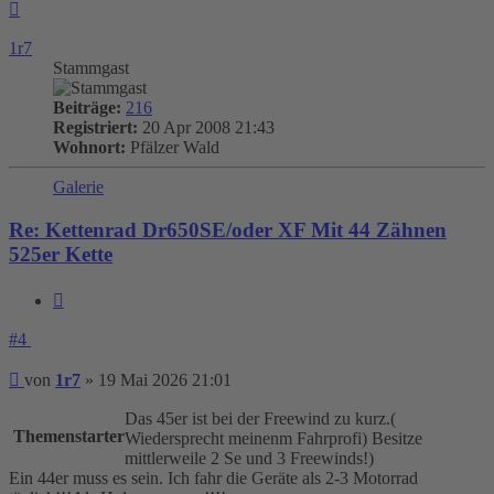
Nach
oben
1r7
Stammgast
Beiträge:
216
Registriert:
20 Apr 2008 21:43
Wohnort:
Pfälzer Wald
Galerie
Re: Kettenrad Dr650SE/oder XF Mit 44 Zähnen
525er Kette
Zitieren
#4
Beitrag
von
1r7
»
19 Mai 2026 21:01
Das 45er ist bei der Freewind zu kurz.(
Themenstarter
Wiedersprecht meinenm Fahrprofi) Besitze
mittlerweile 2 Se und 3 Freewinds!)
Ein 44er muss es sein. Ich fahr die Geräte als 2-3 Motorrad