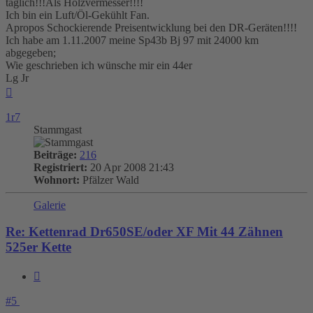
täglich!!!Als Holzvermesser!!!!
Ich bin ein Luft/Öl-Gekühlt Fan.
Apropos Schockierende Preisentwicklung bei den DR-Geräten!!!!
Ich habe am 1.11.2007 meine Sp43b Bj 97 mit 24000 km
abgegeben;
Wie geschrieben ich wünsche mir ein 44er
Lg Jr
Nach
oben
1r7
Stammgast
Beiträge:
216
Registriert:
20 Apr 2008 21:43
Wohnort:
Pfälzer Wald
Galerie
Re: Kettenrad Dr650SE/oder XF Mit 44 Zähnen
525er Kette
Zitieren
#5