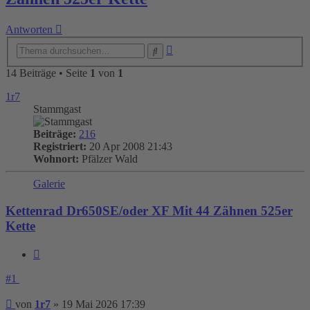
Antworten
Erweiterte
Suche
Suche
14 Beiträge • Seite
1
von
1
1r7
Stammgast
Beiträge:
216
Registriert:
20 Apr 2008 21:43
Wohnort:
Pfälzer Wald
Galerie
Kettenrad Dr650SE/oder XF Mit 44 Zähnen 525er
Kette
Zitieren
#1
Beitrag
von
1r7
»
19 Mai 2026 17:39