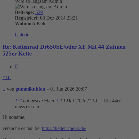
Wird so langsam Admin
Beiträge:
529
Registriert:
08 Dez 2014 23:21
Wohnort:
Köln
Galerie
Re: Kettenrad Dr650SE/oder XF Mit 44 Zähnen
525er Kette
Zitieren
#11
Beitrag
von
gummikuhfan
»
01 Jun 2026 20:07
1r7
hat geschrieben:
19 Mai 2026 21:01
... Ein 44er
muss es sein. ...
Hi noname,
versuche es mal bei
https://ketten-theiss.de/