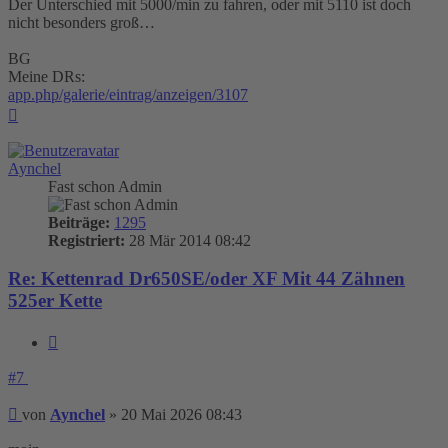
Der Unterschied mit 5000/min zu fahren, oder mit 5110 ist doch
nicht besonders groß…
BG
Meine DRs:
app.php/galerie/eintrag/anzeigen/3107
Nach
oben
Aynchel
Fast schon Admin
Beiträge:
1295
Registriert:
28 Mär 2014 08:42
Re: Kettenrad Dr650SE/oder XF Mit 44 Zähnen
525er Kette
Zitieren
#7
Beitrag
von
Aynchel
»
20 Mai 2026 08:43