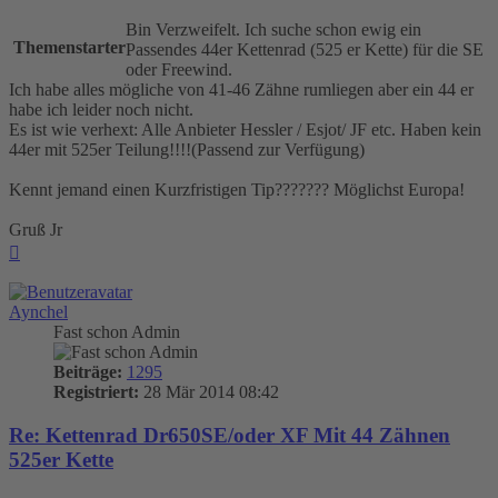
Bin Verzweifelt. Ich suche schon ewig ein
Themenstarter
Passendes 44er Kettenrad (525 er Kette) für die SE
oder Freewind.
Ich habe alles mögliche von 41-46 Zähne rumliegen aber ein 44 er
habe ich leider noch nicht.
Es ist wie verhext: Alle Anbieter Hessler / Esjot/ JF etc. Haben kein
44er mit 525er Teilung!!!!(Passend zur Verfügung)
Kennt jemand einen Kurzfristigen Tip??????? Möglichst Europa!
Gruß Jr
Nach
oben
Aynchel
Fast schon Admin
Beiträge:
1295
Registriert:
28 Mär 2014 08:42
Re: Kettenrad Dr650SE/oder XF Mit 44 Zähnen
525er Kette