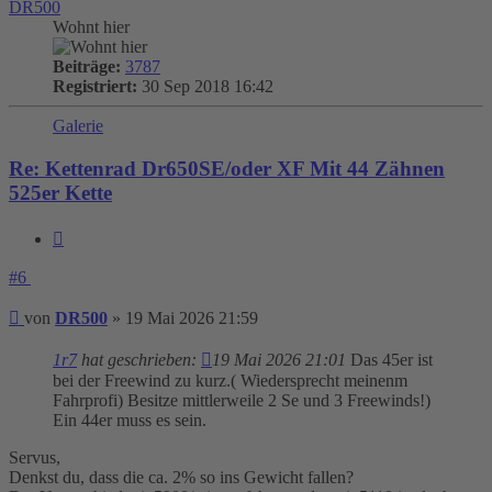
DR500
Wohnt hier
Beiträge:
3787
Registriert:
30 Sep 2018 16:42
Galerie
Re: Kettenrad Dr650SE/oder XF Mit 44 Zähnen
525er Kette
Zitieren
#6
Beitrag
von
DR500
»
19 Mai 2026 21:59
1r7
hat geschrieben:
19 Mai 2026 21:01
Das 45er ist
bei der Freewind zu kurz.( Wiedersprecht meinenm
Fahrprofi) Besitze mittlerweile 2 Se und 3 Freewinds!)
Ein 44er muss es sein.
Servus,
Denkst du, dass die ca. 2% so ins Gewicht fallen?