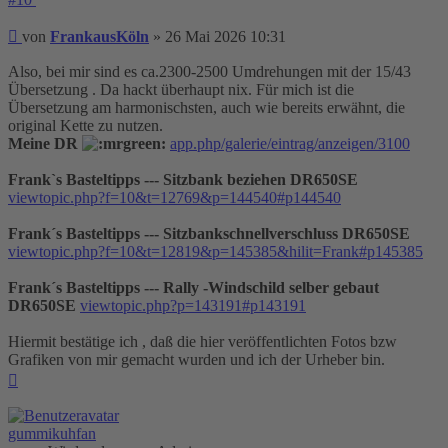
Beitrag
von
FrankausKöln
»
26 Mai 2026 10:31
Also, bei mir sind es ca.2300-2500 Umdrehungen mit der 15/43
Übersetzung . Da hackt überhaupt nix. Für mich ist die
Übersetzung am harmonischsten, auch wie bereits erwähnt, die
original Kette zu nutzen.
Meine DR
app.php/galerie/eintrag/anzeigen/3100
Frank`s Basteltipps --- Sitzbank beziehen DR650SE
viewtopic.php?f=10&t=12769&p=144540#p144540
Frank´s Basteltipps --- Sitzbankschnellverschluss DR650SE
viewtopic.php?f=10&t=12819&p=145385&hilit=Frank#p145385
Frank´s Basteltipps --- Rally -Windschild selber gebaut
DR650SE
viewtopic.php?p=143191#p143191
Hiermit bestätige ich , daß die hier veröffentlichten Fotos bzw
Grafiken von mir gemacht wurden und ich der Urheber bin.
Nach
oben
gummikuhfan