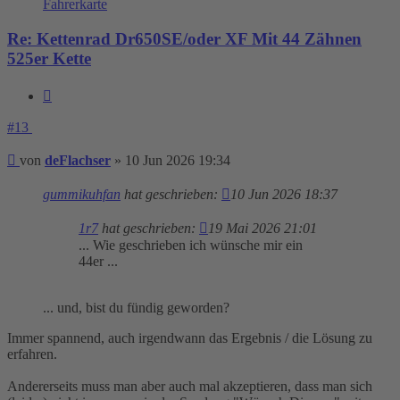
Fahrerkarte
Re: Kettenrad Dr650SE/oder XF Mit 44 Zähnen
525er Kette
Zitieren
#13
Beitrag
von
deFlachser
»
10 Jun 2026 19:34
gummikuhfan
hat geschrieben:
10 Jun 2026 18:37
1r7
hat geschrieben:
19 Mai 2026 21:01
... Wie geschrieben ich wünsche mir ein
44er ...
... und, bist du fündig geworden?
Immer spannend, auch irgendwann das Ergebnis / die Lösung zu
erfahren.
Andererseits muss man aber auch mal akzeptieren, dass man sich