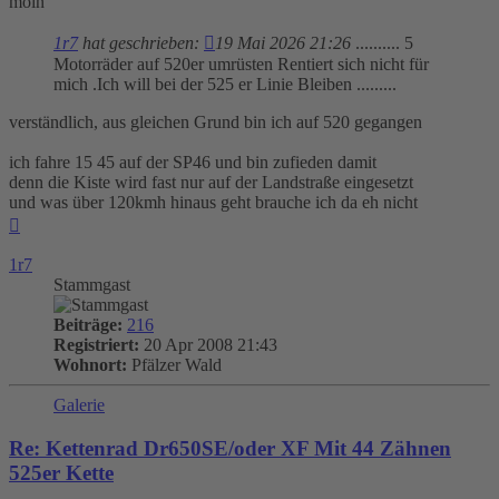
moin
1r7
hat geschrieben:
19 Mai 2026 21:26
.......... 5
Motorräder auf 520er umrüsten Rentiert sich nicht für
mich .Ich will bei der 525 er Linie Bleiben .........
verständlich, aus gleichen Grund bin ich auf 520 gegangen
ich fahre 15 45 auf der SP46 und bin zufieden damit
denn die Kiste wird fast nur auf der Landstraße eingesetzt
und was über 120kmh hinaus geht brauche ich da eh nicht
Nach
oben
1r7
Stammgast
Beiträge:
216
Registriert:
20 Apr 2008 21:43
Wohnort:
Pfälzer Wald
Galerie
Re: Kettenrad Dr650SE/oder XF Mit 44 Zähnen
525er Kette