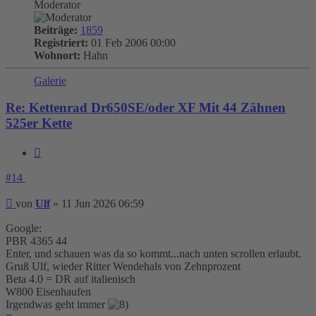
Moderator
Beiträge:
1859
Registriert:
01 Feb 2006 00:00
Wohnort:
Hahn
Galerie
Re: Kettenrad Dr650SE/oder XF Mit 44 Zähnen
525er Kette
Zitieren
#14
Beitrag
von
Ulf
»
11 Jun 2026 06:59
Google:
PBR 4365 44
Enter, und schauen was da so kommt...nach unten scrollen erlaubt.
Gruß Ulf, wieder Ritter Wendehals von Zehnprozent
Beta 4.0 = DR auf italienisch
W800 Eisenhaufen
Irgendwas geht immer