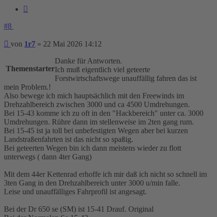
Zitieren
#8
Beitrag
von
1r7
»
22 Mai 2026 14:12
Danke für Antworten.
Themenstarter
Ich muß eigentlich viel geteerte
Forstwirtschaftswege unauffällig fahren das ist
mein Problem.!
Also bewege ich mich hauptsächlich mit den Freewinds im
Drehzahlbereich zwischen 3000 und ca 4500 Umdrehungen.
Bei 15-43 komme ich zu oft in den "Hackbereich" unter ca. 3000
Umdrehungen. Rühre dann im stellenweise im 2ten gang rum.
Bei 15-45 ist ja toll bei unbefestigten Wegen aber bei kurzen
Landstraßenfahrten ist das nicht so spaßig.
Bei geteerten Wegen bin ich dann meistens wieder zu flott
unterwegs ( dann 4ter Gang)
Mit dem 44er Kettenrad erhoffe ich mir daß ich nicht so schnell im
3ten Gang in den Drehzahlbereich unter 3000 u/min falle.
Leise und unauffälliges Fahrprofil ist angesagt.
Bei der Dr 650 se (SM) ist 15-41 Drauf. Original