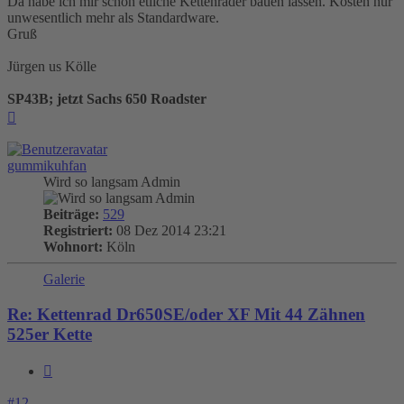
Da habe ich mir schon etliche Kettenräder bauen lassen. Kosten nur
unwesentlich mehr als Standardware.
Gruß
Jürgen us Kölle
SP43B; jetzt Sachs 650 Roadster
Nach
oben
gummikuhfan
Wird so langsam Admin
Beiträge:
529
Registriert:
08 Dez 2014 23:21
Wohnort:
Köln
Galerie
Re: Kettenrad Dr650SE/oder XF Mit 44 Zähnen
525er Kette
Zitieren
#12