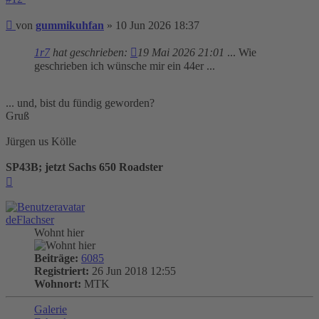
Beitrag
von
gummikuhfan
»
10 Jun 2026 18:37
1r7
hat geschrieben:
19 Mai 2026 21:01
... Wie
geschrieben ich wünsche mir ein 44er ...
... und, bist du fündig geworden?
Gruß
Jürgen us Kölle
SP43B; jetzt Sachs 650 Roadster
Nach
oben
deFlachser
Wohnt hier
Beiträge:
6085
Registriert:
26 Jun 2018 12:55
Wohnort:
MTK
Galerie