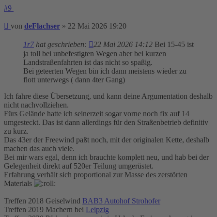
#9
Beitrag
von
deFlachser
»
22 Mai 2026 19:20
1r7
hat geschrieben:
22 Mai 2026 14:12
Bei 15-45 ist
ja toll bei unbefestigten Wegen aber bei kurzen
Landstraßenfahrten ist das nicht so spaßig.
Bei geteerten Wegen bin ich dann meistens wieder zu
flott unterwegs ( dann 4ter Gang)
Ich fahre diese Übersetzung, und kann deine Argumentation deshalb
nicht nachvollziehen.
Fürs Gelände hatte ich seinerzeit sogar vorne noch fix auf 14
umgesteckt. Das ist dann allerdings für den Straßenbetrieb definitiv
zu kurz.
Das 43er der Freewind paßt noch, mit der originalen Kette, deshalb
machen das auch viele.
Bei mir wars egal, denn ich brauchte komplett neu, und hab bei der
Gelegenheit direkt auf 520er Teilung umgerüstet.
Erfahrung verhält sich proportional zur Masse des zerstörten
Materials
Treffen 2018 Geiselwind
BAB3 Autohof Strohofer
Treffen 2019 Machern bei
Leipzig