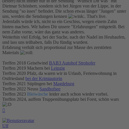
(leider) nicht immer nur in der Sendung "Wünsch Dir was" mit
Dietmar Schönherr, sondern sich bei Jürgen von der Lippe, in der
Sendung "so isses" befindet. Die schon etwas länger "Jungen" unter
uns, werden die Sendungen kennen
. That's live.
Jedenfalls würde ich, nicht so ein Geschiss, wegen einem Zahn
hinten machen. Wir haben Dir unsere "Erfahrungen" mitgeteilt. Bei
nem Zahn vorne, wäre das ganz was anderes.
Weiterhin viel Erfolg, bei der Suche, nach der Nadel im Heuhaufen,
und lass uns teilhaben, falls Du fündig wurdest.
Erfahrung verhält sich proportional zur Masse des zerstörten
Materials
Treffen 2018 Geiselwind
BAB3 Autohof Strohofer
Treffen 2019 Machern bei
Leipzig
Treffen 2020 Pfalz, da waren wir in Urlaub, Ferienwohnung in
Ostfriesland
bei der Krimiautorin
Treffen 2021 Süplingen bei
Magdeburg
Treffen 2022 Neuss
Sandhofsee
Treffen 2023
Bleiwäsche
leider auch schon wieder vorbei.
Treffen 2024, auffem Truppenübungsplatz bei Forst, schön wars
Nach
oben
Ulf