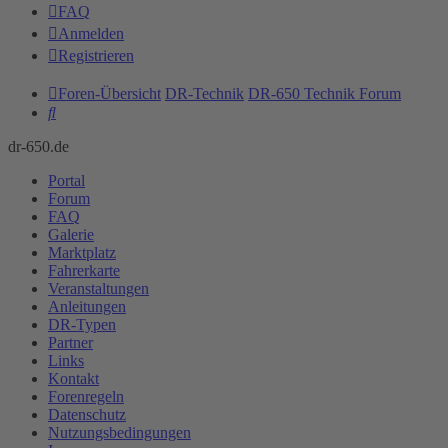
FAQ
Anmelden
Registrieren
Foren-Übersicht
DR-Technik
DR-650 Technik Forum
Suche
dr-650.de
Portal
Forum
FAQ
Galerie
Marktplatz
Fahrerkarte
Veranstaltungen
Anleitungen
DR-Typen
Partner
Links
Kontakt
Forenregeln
Datenschutz
Nutzungsbedingungen