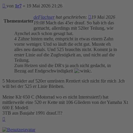
Beitrag
von
1r7
»
19 Mai 2026 21:26
deFlachser
hat geschrieben:
19 Mai 2026
Themenstarter
19:08
Mach das 45er drauf. So hab ich das
gemacht, allerdings mit 520er Teilung, wie
Aynchel auch schon gesagt hat.
4 Zähne hinten mehr, entspricht in etwas einem Zahn
vorne weniger. Und so läuft die echt gut. Musste eh
alles neu damals. Und 525 brauchts nicht. Kommt ja in
erster Linie auf die Zugfestigkeit an, und nicht auf die
Teilung.
Zum Heizen sind die DR's ja auch nicht gedacht, in
Bezug auf Endgeschwindigkeit
.
5 Motorräder auf 520er umrüsten Rentiert sich nicht für mich .Ich
will bei der 525 er Linie Bleiben.
Meine Klr 650 C (Motorrad wo es nicht Interessiert!) hat
mittlerweile eine 520 er Kette mit 106 Gliedern von der Yamaha Xt
600 E Modell
3TB aus Baujahr 1991 drauf.!!?
Nach
oben