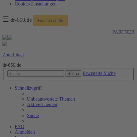
Cookie-Einstellungen
☰
dr-650.de
Forumsspende
PARTNER
Zum Inhalt
dr-650.de
Erweiterte Suche
Suche
Schnellzugriff
Unbeantwortete Themen
Aktive Themen
Suche
FAQ
Anmelden