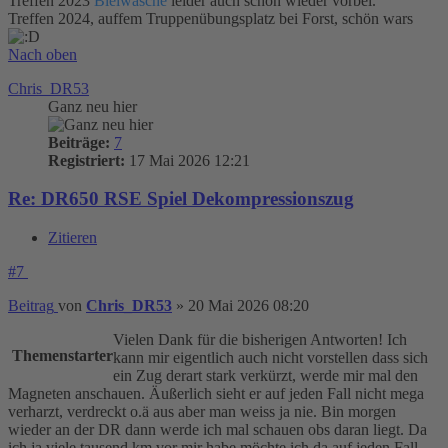
Treffen 2023
Bleiwäsche
leider auch schon wieder vorbei.
Treffen 2024, auffem Truppenübungsplatz bei Forst, schön wars
Nach oben
Chris_DR53
Ganz neu hier
Beiträge:
7
Registriert:
17 Mai 2026 12:21
Re: DR650 RSE Spiel Dekompressionszug
Zitieren
#7
Beitrag
von
Chris_DR53
»
20 Mai 2026 08:20
Vielen Dank für die bisherigen Antworten! Ich
Themenstarter
kann mir eigentlich auch nicht vorstellen dass sich
ein Zug derart stark verkürzt, werde mir mal den
Magneten anschauen. Äußerlich sieht er auf jeden Fall nicht mega
verharzt, verdreckt o.ä aus aber man weiss ja nie. Bin morgen
wieder an der DR dann werde ich mal schauen obs daran liegt. Da
ich ja viele tausend km vor mir habe möchte ich da auf jeden Fall