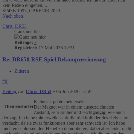
kein Risiko eingehen....
SP43B 1993, CBR650R 2023
Nach oben
Chris_DR53
Ganz neu hier
Beiträge:
7
Registriert:
17 Mai 2026 12:21
Re: DR650 RSE Spiel Dekompressionszug
Zitieren
#8
Beitrag
von
Chris_DR53
»
06 Jun 2026 13:59
Kleines Update meinerseits:
Themenstarter
Der Magnet war in einem ausgezeichneten
Zustand, sehr sauber und leichtgängig, wie auch
der zug. Ich habe mittlerweile stark die rückholfeder des Hebels im
verdacht, da sie zwar funktioniert aber sehr schwach ist. Ich habe
mich entschlossen den Hebel zu demontieren, dabei aber leider nicht
nachgedacht und mir ist folgendes passiert: als ich die mutter der