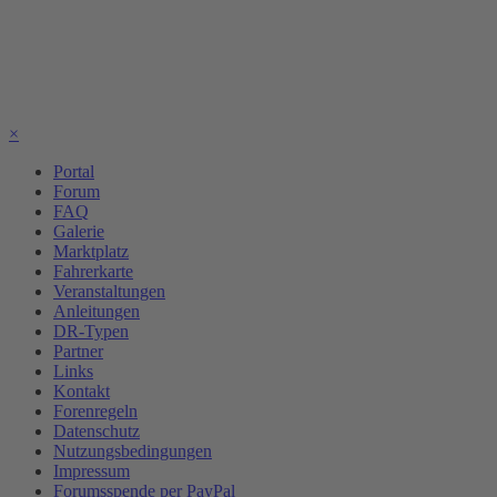
×
Portal
Forum
FAQ
Galerie
Marktplatz
Fahrerkarte
Veranstaltungen
Anleitungen
DR-Typen
Partner
Links
Kontakt
Forenregeln
Datenschutz
Nutzungsbedingungen
Impressum
Forumsspende per PayPal