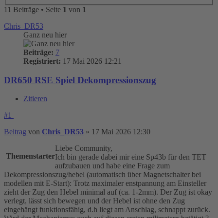
11 Beiträge • Seite
1
von
1
Chris_DR53
Ganz neu hier
Beiträge:
7
Registriert:
17 Mai 2026 12:21
DR650 RSE Spiel Dekompressionszug
Zitieren
#1
Beitrag
von
Chris_DR53
»
17 Mai 2026 12:30
Liebe Community,
Themenstarter
Ich bin gerade dabei mir eine Sp43b für den TET
aufzubauen und habe eine Frage zum
Dekompressionszug/hebel (automatisch über Magnetschalter bei
modellen mit E-Start): Trotz maximaler enstpannung am Einsteller
zieht der Zug den Hebel minimal auf (ca. 1-2mm). Der Zug ist okay
verlegt, lässt sich bewegen und der Hebel ist ohne den Zug
eingehängt funktionsfähig, d.h liegt am Anschlag, schnappt zurück.