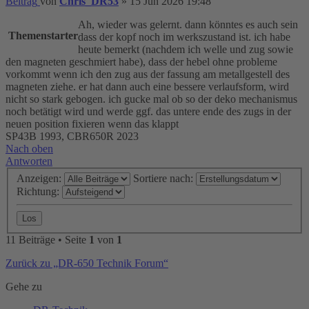
Beitrag
von
Chris_DR53
»
15 Jun 2026 19:48
Ah, wieder was gelernt. dann könntes es auch sein
Themenstarter
dass der kopf noch im werkszustand ist. ich habe
heute bemerkt (nachdem ich welle und zug sowie
den magneten geschmiert habe), dass der hebel ohne probleme
vorkommt wenn ich den zug aus der fassung am metallgestell des
magneten ziehe. er hat dann auch eine bessere verlaufsform, wird
nicht so stark gebogen. ich gucke mal ob so der deko mechanismus
noch betätigt wird und werde ggf. das untere ende des zugs in der
neuen position fixieren wenn das klappt
SP43B 1993, CBR650R 2023
Nach oben
Antworten
Anzeigen:
Sortiere nach:
Richtung:
11 Beiträge • Seite
1
von
1
Zurück zu „DR-650 Technik Forum“
Gehe zu