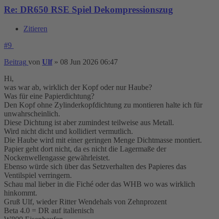
Re: DR650 RSE Spiel Dekompressionszug
Zitieren
#9
Beitrag
von
Ulf
»
08 Jun 2026 06:47
Hi,
was war ab, wirklich der Kopf oder nur Haube?
Was für eine Papierdichtung?
Den Kopf ohne Zylinderkopfdichtung zu montieren halte ich für
unwahrscheinlich.
Diese Dichtung ist aber zumindest teilweise aus Metall.
Wird nicht dicht und kollidiert vermutlich.
Die Haube wird mit einer geringen Menge Dichtmasse montiert.
Papier geht dort nicht, da es nicht die Lagermaße der
Nockenwellengasse gewährleistet.
Ebenso würde sich über das Setzverhalten des Papieres das
Ventilspiel verringern.
Schau mal lieber in die Fiché oder das WHB wo was wirklich
hinkommt.
Gruß Ulf, wieder Ritter Wendehals von Zehnprozent
Beta 4.0 = DR auf italienisch