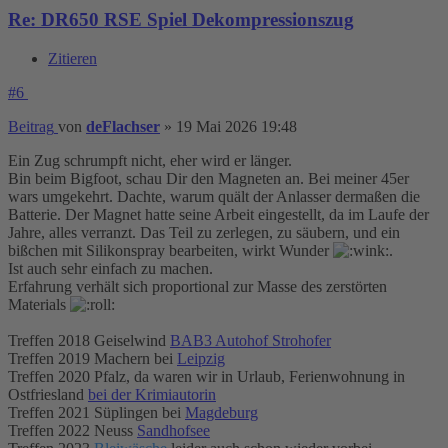
Re: DR650 RSE Spiel Dekompressionszug
Zitieren
#6
Beitrag
von
deFlachser
»
19 Mai 2026 19:48
Ein Zug schrumpft nicht, eher wird er länger.
Bin beim Bigfoot, schau Dir den Magneten an. Bei meiner 45er
wars umgekehrt. Dachte, warum quält der Anlasser dermaßen die
Batterie. Der Magnet hatte seine Arbeit eingestellt, da im Laufe der
Jahre, alles verranzt. Das Teil zu zerlegen, zu säubern, und ein
bißchen mit Silikonspray bearbeiten, wirkt Wunder
.
Ist auch sehr einfach zu machen.
Erfahrung verhält sich proportional zur Masse des zerstörten
Materials
Treffen 2018 Geiselwind
BAB3 Autohof Strohofer
Treffen 2019 Machern bei
Leipzig
Treffen 2020 Pfalz, da waren wir in Urlaub, Ferienwohnung in
Ostfriesland
bei der Krimiautorin
Treffen 2021 Süplingen bei
Magdeburg
Treffen 2022 Neuss
Sandhofsee