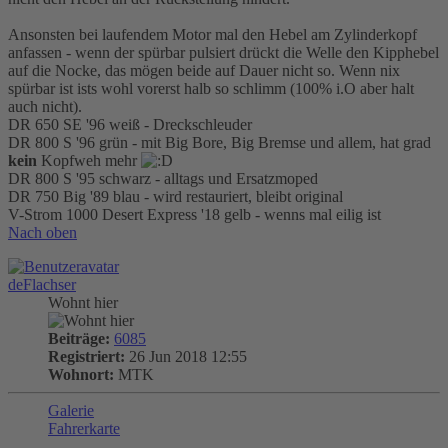
Ansonsten bei laufendem Motor mal den Hebel am Zylinderkopf
anfassen - wenn der spürbar pulsiert drückt die Welle den Kipphebel
auf die Nocke, das mögen beide auf Dauer nicht so. Wenn nix
spürbar ist ists wohl vorerst halb so schlimm (100% i.O aber halt
auch nicht).
DR 650 SE '96 weiß - Dreckschleuder
DR 800 S '96 grün - mit Big Bore, Big Bremse und allem, hat grad
kein
Kopfweh mehr
DR 800 S '95 schwarz - alltags und Ersatzmoped
DR 750 Big '89 blau - wird restauriert, bleibt original
V-Strom 1000 Desert Express '18 gelb - wenns mal eilig ist
Nach oben
deFlachser
Wohnt hier
Beiträge:
6085
Registriert:
26 Jun 2018 12:55
Wohnort:
MTK
Galerie
Fahrerkarte