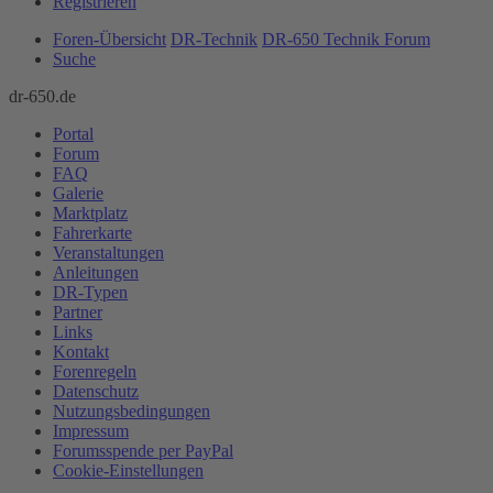
Registrieren
Foren-Übersicht
DR-Technik
DR-650 Technik Forum
Suche
dr-650.de
Portal
Forum
FAQ
Galerie
Marktplatz
Fahrerkarte
Veranstaltungen
Anleitungen
DR-Typen
Partner
Links
Kontakt
Forenregeln
Datenschutz
Nutzungsbedingungen
Impressum
Forumsspende per PayPal
Cookie-Einstellungen