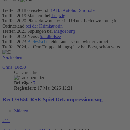
Treffen 2018 Geiselwind
BAB3 Autohof Strohofer
Treffen 2019 Machern bei
Leipzig
Treffen 2020 Pfalz, da waren wir in Urlaub, Ferienwohnung in
Ostfriesland
bei der Krimiautorin
Treffen 2021 Süplingen bei
Magdeburg
Treffen 2022 Neuss
Sandhofsee
Treffen 2023
Bleiwäsche
leider auch schon wieder vorbei.
Treffen 2024, auffem Truppenübungsplatz bei Forst, schön wars
Nach oben
Chris_DR53
Ganz neu hier
Beiträge:
7
Registriert:
17 Mai 2026 12:21
Re: DR650 RSE Spiel Dekompressionszug
Zitieren
#11