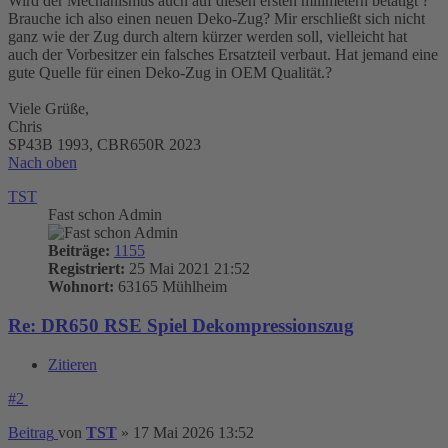
Wird der Mechanismus auch auf diesen ersten milimetern betätigt ?
Brauche ich also einen neuen Deko-Zug? Mir erschließt sich nicht
ganz wie der Zug durch altern kürzer werden soll, vielleicht hat
auch der Vorbesitzer ein falsches Ersatzteil verbaut. Hat jemand eine
gute Quelle für einen Deko-Zug in OEM Qualität.?
Viele Grüße,
Chris
SP43B 1993, CBR650R 2023
Nach oben
TST
Fast schon Admin
Beiträge:
1155
Registriert:
25 Mai 2021 21:52
Wohnort:
63165 Mühlheim
Re: DR650 RSE Spiel Dekompressionszug
Zitieren
#2
Beitrag
von
TST
»
17 Mai 2026 13:52