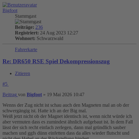
Bigfoot
Stammgast
Beiträge:
236
Registriert:
24 Aug 2023 12:27
Wohnort:
Schwarzwald
Fahrerkarte
Re: DR650 RSE Spiel Dekompressionszug
Zitieren
#5
Beitrag
von
Bigfoot
»
19 Mai 2026 10:47
Wenns der Zug nicht ist schau auch den Magneten mal an ob der
schwergängig ist. Hatte ich an der Big mal.
Weiß jetzt nicht ob der Magnet identisch ist, wenn nicht würde ich
aber vermuten dass es zumindest ähnlich aufgebaut ist. In dem Fall
lässt der sich recht einfach zerlegen, dann mal gründlich sauber
machen und ggfs dünn einfetten dass da alles wieder flutscht und
nicht den Hebel an der Rückstellung hindert.