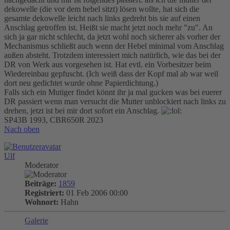
dekowelle (die vor dem hebel sitzt) lösen wollte, hat sich die
gesamte dekowelle leicht nach links gedreht bis sie auf einen
Anschlag getroffen ist. Heißt sie macht jetzt noch mehr "zu". An
sich ja gar nicht schlecht, da jetzt wohl noch sicherer als vorher der
Mechanismus schließt auch wenn der Hebel minimal vom Anschlag
außen absteht. Trotzdem interessiert mich natürlich, wie das bei der
DR von Werk aus vorgesehen ist. Hat evtl. ein Vorbesitzer beim
Wiedereinbau gepfuscht. (Ich weiß dass der Kopf mal ab war weil
dort neu gedichtet wurde ohne Papierdichtung.)
Falls sich ein Mutiger findet könnt ihr ja mal gucken was bei euerer
DR passiert wenn man versucht die Mutter unblockiert nach links zu
drehen, jetzt ist bei mir dort sofort ein Anschlag.
SP43B 1993, CBR650R 2023
Nach oben
Ulf
Moderator
Beiträge:
1859
Registriert:
01 Feb 2006 00:00
Wohnort:
Hahn
Galerie