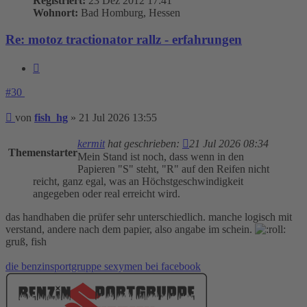
Registriert:
23 Dez 2012 17:41
Wohnort:
Bad Homburg, Hessen
Re: motoz tractionator rallz - erfahrungen
Zitieren
#30
Beitrag
von
fish_hg
»
21 Jul 2026 13:55
kermit
hat geschrieben:
21 Jul 2026 08:34
Themenstarter
Mein Stand ist noch, dass wenn in den
Papieren "S" steht, "R" auf den Reifen nicht
reicht, ganz egal, was an Höchstgeschwindigkeit
angegeben oder real erreicht wird.
das handhaben die prüfer sehr unterschiedlich. manche logisch mit
verstand, andere nach dem papier, also angabe im schein.
gruß, fish
die benzinsportgruppe sexymen bei facebook