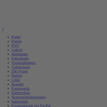
×
Portal
Forum
FAQ
Galerie
Marktplatz
Fahrerkarte
Veranstaltungen
Anleitungen
DR-Typen
Partner
Links
Kontakt
Forenregeln
Datenschutz
Nutzungsbedingungen
Impressum
Forumsspende per PayPal