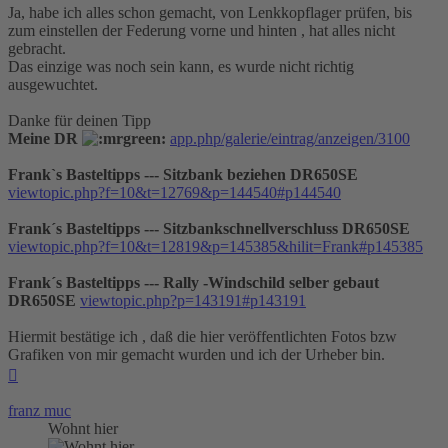
Ja, habe ich alles schon gemacht, von Lenkkopflager prüfen, bis
zum einstellen der Federung vorne und hinten , hat alles nicht
gebracht.
Das einzige was noch sein kann, es wurde nicht richtig
ausgewuchtet.
Danke für deinen Tipp
Meine DR
app.php/galerie/eintrag/anzeigen/3100
Frank`s Basteltipps --- Sitzbank beziehen DR650SE
viewtopic.php?f=10&t=12769&p=144540#p144540
Frank´s Basteltipps --- Sitzbankschnellverschluss DR650SE
viewtopic.php?f=10&t=12819&p=145385&hilit=Frank#p145385
Frank´s Basteltipps --- Rally -Windschild selber gebaut
DR650SE
viewtopic.php?p=143191#p143191
Hiermit bestätige ich , daß die hier veröffentlichten Fotos bzw
Grafiken von mir gemacht wurden und ich der Urheber bin.
Nach
oben
franz muc
Wohnt hier