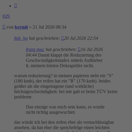
Zitieren
#29
Beitrag
von
kermit
»
21 Jul 2026 08:34
fish_hg
hat geschrieben:
20 Jul 2026 22:54
franz muc
hat geschrieben:
16 Jul 2026
04:44
Damit klappt die Reduzierung des
Geschwindigkeitsindex mittels Aufkleber
lt. meinem letzten Dekraprüfer nicht.
warum reduzierung? in meinen papieren steht ein "S"
(180 kmh), der reifen hat ein "R" (170 kmh). beides
größer als die eingetragene (und wirkliche)
höchstgeschwindigkeit. bei mir gab es beim TÜV keine
probleme.
Das einzige was noch sein kann, es wurde
nicht richtig ausgewuchtet.
das würde ich bei den reifen eher als vernachlässigbar
ansehen. da hat eher die speichefelge einen leichten