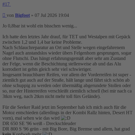
#17
Beitrag
von
Bigfoot
»
07 Jul 2026 19:04
Jo 0,8bar ist wohl ein bisschen wenig...
Ich hatte den letztes Jahr drauf, für TET und Westalpen mit Gepäck
zwischen 1,2 und 1,4 bar keine Probleme.
Nach Schlauchreparatur an Ort und Stelle wegen eingefahrenem
Nagel auch anstandslos wieder übers Felgenhorn gesprungen, sogar
ohne Flutschi. Das hängt erfahrungsgemäß aber sehr am Zustand
der Felge, wenn die Beschichtung stellenweise ab und das Alu
korrodiert ist gehts gleich sehr viel schwieriger.
Insgesamt brauchbarer Reifen, vor allem der Vorderreifen ist super -
ziemlich gut auch auf der Straße, hält lange und fährt sich schön ab
ohne schuppig zu werden oder übermäßig abgerundete Stollen oder
so, nur der Hinterreifen verschleißt ziemlich schnell (bei mir nach ca
3tkm weg, nach 2tkm nicht mehr toll fürs Gelände).
Für die Seeker Raid jetzt im September hab ich mich auch für die
Motoz entschieden (allerdings in der Kombi Rallz hinten, Desert HT
vorn), mal sehen wie das wird
DR 650 SE '96 weiß - Dreckschleuder
DR 800 S '96 grün - mit Big Bore, Big Bremse und allem, hat grad
kein
Kopfweh mehr