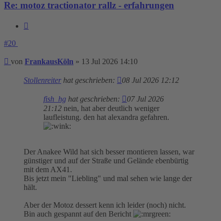
Re: motoz tractionator rallz - erfahrungen
Zitieren
#20
Beitrag
von
FrankausKöln
»
13 Jul 2026 14:10
Stollenreiter
hat geschrieben:
08 Jul 2026 12:12
fish_hg
hat geschrieben:
07 Jul 2026
21:12
nein, hat aber deutlich weniger
laufleistung. den hat alexandra gefahren.
Der Anakee Wild hat sich besser montieren lassen, war
günstiger und auf der Straße und Gelände ebenbürtig
mit dem AX41.
Bis jetzt mein "Liebling" und mal sehen wie lange der
hält.
Aber der Motoz dessert kenn ich leider (noch) nicht.
Bin auch gespannt auf den Bericht