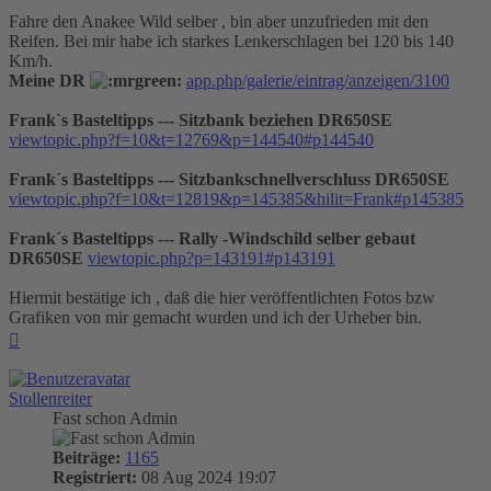
Fahre den Anakee Wild selber , bin aber unzufrieden mit den
Reifen. Bei mir habe ich starkes Lenkerschlagen bei 120 bis 140
Km/h.
Meine DR
app.php/galerie/eintrag/anzeigen/3100
Frank`s Basteltipps --- Sitzbank beziehen DR650SE
viewtopic.php?f=10&t=12769&p=144540#p144540
Frank´s Basteltipps --- Sitzbankschnellverschluss DR650SE
viewtopic.php?f=10&t=12819&p=145385&hilit=Frank#p145385
Frank´s Basteltipps --- Rally -Windschild selber gebaut
DR650SE
viewtopic.php?p=143191#p143191
Hiermit bestätige ich , daß die hier veröffentlichten Fotos bzw
Grafiken von mir gemacht wurden und ich der Urheber bin.
Nach
oben
Stollenreiter
Fast schon Admin
Beiträge:
1165
Registriert:
08 Aug 2024 19:07