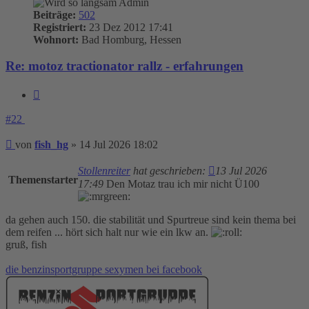
Beiträge:
502
Registriert:
23 Dez 2012 17:41
Wohnort:
Bad Homburg, Hessen
Re: motoz tractionator rallz - erfahrungen
Zitieren
#22
Beitrag
von
fish_hg
»
14 Jul 2026 18:02
Stollenreiter
hat geschrieben:
13 Jul 2026
Themenstarter
17:49
Den Motaz trau ich mir nicht Ü100
da gehen auch 150. die stabilität und Spurtreue sind kein thema bei
dem reifen ... hört sich halt nur wie ein lkw an.
gruß, fish
die benzinsportgruppe sexymen bei facebook