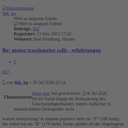
oben
fish_hg
Wird so langsam Admin
Beiträge:
502
Registriert:
23 Dez 2012 17:41
Wohnort:
Bad Homburg, Hessen
Re: motoz tractionator rallz - erfahrungen
Zitieren
#27
Beitrag
von
fish_hg
»
20 Jul 2026 22:54
franz muc
hat geschrieben:
16 Jul 2026
Themenstarter
04:44
Damit klappt die Reduzierung des
Geschwindigkeitsindex mittels Aufkleber lt.
meinem letzten Dekraprüfer nicht.
warum reduzierung? in meinen papieren steht ein "S" (180 kmh),
der reifen hat ein "R" (170 kmh). beides größer als die eingetragene