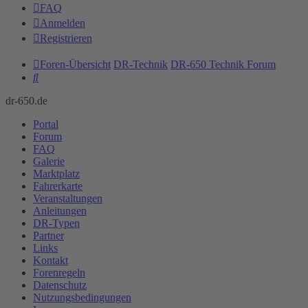
FAQ
Anmelden
Registrieren
Foren-Übersicht
DR-Technik
DR-650 Technik Forum
Suche
dr-650.de
Portal
Forum
FAQ
Galerie
Marktplatz
Fahrerkarte
Veranstaltungen
Anleitungen
DR-Typen
Partner
Links
Kontakt
Forenregeln
Datenschutz
Nutzungsbedingungen