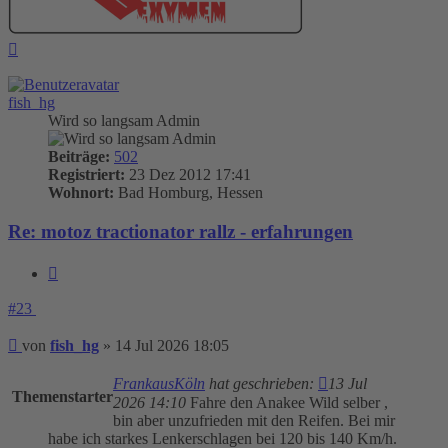
Nach
oben
fish_hg
Wird so langsam Admin
Beiträge:
502
Registriert:
23 Dez 2012 17:41
Wohnort:
Bad Homburg, Hessen
Re: motoz tractionator rallz - erfahrungen
Zitieren
#23
Beitrag
von
fish_hg
»
14 Jul 2026 18:05
FrankausKöln
hat geschrieben:
13 Jul
Themenstarter
2026 14:10
Fahre den Anakee Wild selber ,
bin aber unzufrieden mit den Reifen. Bei mir
habe ich starkes Lenkerschlagen bei 120 bis 140 Km/h.