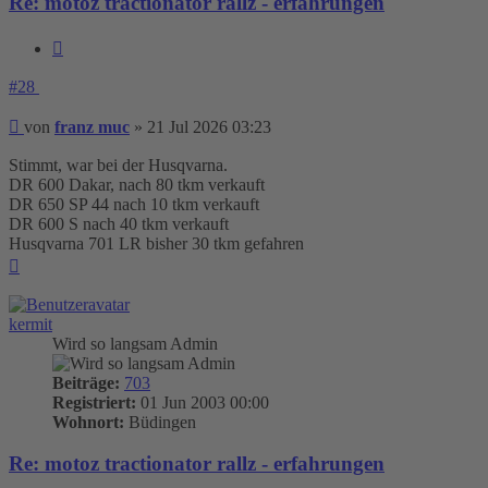
Re: motoz tractionator rallz - erfahrungen
Zitieren
#28
Beitrag
von
franz muc
»
21 Jul 2026 03:23
Stimmt, war bei der Husqvarna.
DR 600 Dakar, nach 80 tkm verkauft
DR 650 SP 44 nach 10 tkm verkauft
DR 600 S nach 40 tkm verkauft
Husqvarna 701 LR bisher 30 tkm gefahren
Nach
oben
kermit
Wird so langsam Admin
Beiträge:
703
Registriert:
01 Jun 2003 00:00
Wohnort:
Büdingen
Re: motoz tractionator rallz - erfahrungen