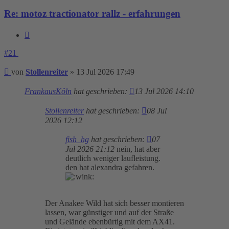
Re: motoz tractionator rallz - erfahrungen
Zitieren
#21
Beitrag
von
Stollenreiter
»
13 Jul 2026 17:49
FrankausKöln
hat geschrieben:
13 Jul 2026 14:10
Stollenreiter
hat geschrieben:
08 Jul
2026 12:12
fish_hg
hat geschrieben:
07
Jul 2026 21:12
nein, hat aber
deutlich weniger laufleistung.
den hat alexandra gefahren.
Der Anakee Wild hat sich besser montieren
lassen, war günstiger und auf der Straße
und Gelände ebenbürtig mit dem AX41.