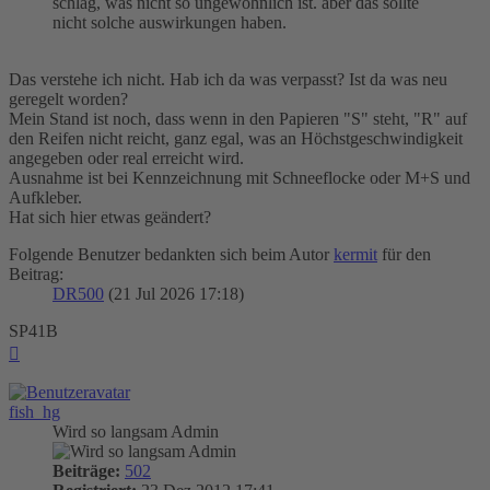
schlag, was nicht so ungewöhnlich ist. aber das sollte
nicht solche auswirkungen haben.
Das verstehe ich nicht. Hab ich da was verpasst? Ist da was neu
geregelt worden?
Mein Stand ist noch, dass wenn in den Papieren "S" steht, "R" auf
den Reifen nicht reicht, ganz egal, was an Höchstgeschwindigkeit
angegeben oder real erreicht wird.
Ausnahme ist bei Kennzeichnung mit Schneeflocke oder M+S und
Aufkleber.
Hat sich hier etwas geändert?
Folgende Benutzer bedankten sich beim Autor
kermit
für den
Beitrag:
DR500
(21 Jul 2026 17:18)
SP41B
Nach
oben
fish_hg
Wird so langsam Admin
Beiträge:
502