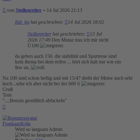
Beitrag
von
Stollenreiter
»
14 Jul 2026 21:13
fish_hg
hat geschrieben:
14 Jul 2026 18:02
Stollenreiter
hat geschrieben:
13 Jul
2026 17:49
Den Motaz trau ich mir nicht
Ü100
da gehen auch 150. die stabilität und Spurtreue sind
kein thema bei dem reifen ... hört sich halt nur wie ein
lkw an.
Na 100 sind schon heftig und mit 15/47 dreht der Motor auch sehr
hoch...sehe ich aber nicht bei der 600 S
Gruß
Tom
"....Benzin genüßlich abfackeln"
Nach
oben
FrankausKöln
Wird so langsam Admin