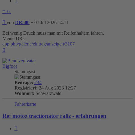
#16
Beitrag
von
DR500
»
07 Jul 2026 14:11
Bei wenig Druck muss man mit Reifenhaltern fahren.
Meine DRs:
app.php/galerie/eintrag/anzeigen/3107
Nach
oben
Bigfoot
Stammgast
Beiträge:
234
Registriert:
24 Aug 2023 12:27
Wohnort:
Schwarzwald
Fahrerkarte
Re: motoz tractionator rallz - erfahrungen
Zitieren