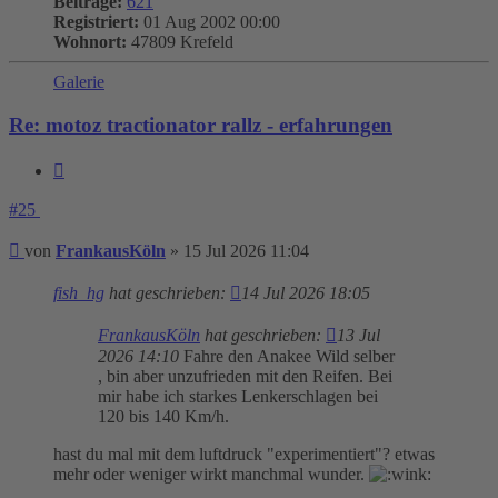
Beiträge:
621
Registriert:
01 Aug 2002 00:00
Wohnort:
47809 Krefeld
Galerie
Re: motoz tractionator rallz - erfahrungen
Zitieren
#25
Beitrag
von
FrankausKöln
»
15 Jul 2026 11:04
fish_hg
hat geschrieben:
14 Jul 2026 18:05
FrankausKöln
hat geschrieben:
13 Jul
2026 14:10
Fahre den Anakee Wild selber
, bin aber unzufrieden mit den Reifen. Bei
mir habe ich starkes Lenkerschlagen bei
120 bis 140 Km/h.
hast du mal mit dem luftdruck "experimentiert"? etwas
mehr oder weniger wirkt manchmal wunder.