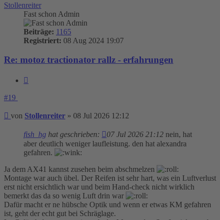
Stollenreiter
Fast schon Admin
Beiträge:
1165
Registriert:
08 Aug 2024 19:07
Re: motoz tractionator rallz - erfahrungen
Zitieren
#19
Beitrag
von
Stollenreiter
»
08 Jul 2026 12:12
fish_hg
hat geschrieben:
07 Jul 2026 21:12
nein, hat
aber deutlich weniger laufleistung. den hat alexandra
gefahren.
Ja dem AX41 kannst zusehen beim abschmelzen
Montage war auch übel. Der Reifen ist sehr hart, was ein Luftverlust
erst nicht ersichtlich war und beim Hand-check nicht wirklich
bemerkt das da so wenig Luft drin war
Dafür macht er ne hübsche Optik und wenn er etwas KM gefahren
ist, geht der echt gut bei Schräglage.