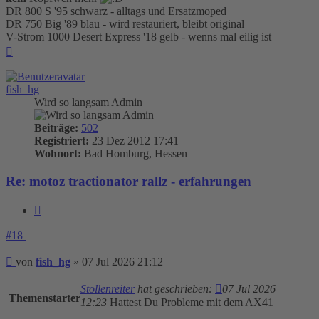
DR 800 S '95 schwarz - alltags und Ersatzmoped
DR 750 Big '89 blau - wird restauriert, bleibt original
V-Strom 1000 Desert Express '18 gelb - wenns mal eilig ist
Nach
oben
fish_hg
Wird so langsam Admin
Beiträge:
502
Registriert:
23 Dez 2012 17:41
Wohnort:
Bad Homburg, Hessen
Re: motoz tractionator rallz - erfahrungen
Zitieren
#18
Beitrag
von
fish_hg
»
07 Jul 2026 21:12
Stollenreiter
hat geschrieben:
07 Jul 2026
Themenstarter
12:23
Hattest Du Probleme mit dem AX41